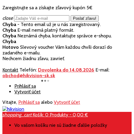
Zaregistrujte sa a získajte zľavový kupón 5€
close
Chyba
- Tento email už je u nás zaregistrovaný.
Chyba
E-mail nemá platný formát.
Chyba
Neznámá chyba, kontaktujte správce e-shopu.
Chyba
Hotovo
Slevový voucher Vám každou chvíli dorazí do
zadaného e-mailu.
Nechcem žiadnu zľavu, zavrieť.
Kontakt
Telefón:
Dovolenka do 14.08.2026
E-mail:
obchod@hikvision-sk.sk
Prihlásiť sa
Vytvoriť účet
Vitajte,
Prihlásiť sa
alebo
Vytvoriť účet
shopping_cart
Košík:
0
Produkty - 0,00 €
Vo vašom košíku nie sú žiadne ďalšie položky