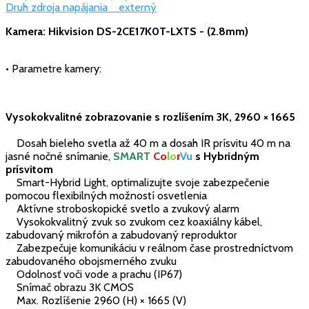
Druh zdroja napájania externý
Kamera: Hikvision DS-2CE17K0T-LXTS - (2.8mm)
•
Parametre
kamery
:
Vysokokvalitné zobrazovanie s rozlíšením 3K, 2960 × 1665
Dosah bieleho svetla až 40 m a dosah IR prísvitu 40 m na
jasné nočné snímanie,
SMART
Co
lo
r
Vu
s Hybridným
prísvitom
Smart-Hybrid Light, optimalizujte svoje zabezpečenie
pomocou flexibilných možností osvetlenia
Aktívne stroboskopické svetlo a zvukový alarm
Vysokokvalitný zvuk so zvukom cez koaxiálny kábel,
zabudovaný mikrofón a zabudovaný reproduktor
Zabezpečuje komunikáciu v reálnom čase prostredníctvom
zabudovaného obojsmerného zvuku
Odolnosť voči vode a prachu (IP67)
Snímač obrazu 3K CMOS
Max. Rozlíšenie 2960 (H) × 1665 (V)