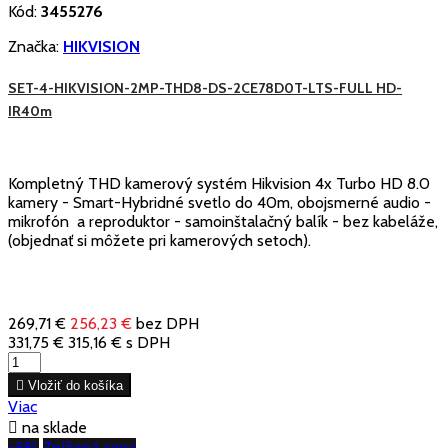
Kód:
3455276
Značka:
HIKVISION
SET-4-HIKVISION-2MP-THD8-DS-2CE78D0T-LTS-FULL HD-
IR40m
Kompletný THD kamerový systém Hikvision 4x Turbo HD 8.0
kamery - Smart-Hybridné svetlo do 40m, obojsmerné audio -
mikrofón a reproduktor - samoinštalačný balík - bez kabeláže,
(objednať si môžete pri kamerových setoch).
269,71 €
256,23 €
bez DPH
331,75 €
315,16 €
s DPH

Vložiť do košíka
Viac

na sklade
-5%
Znížená cena