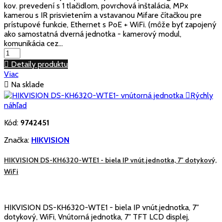
kov. prevedení s 1 tlačidlom, povrchová inštalácia, MPx
kamerou s IR prisvietením a vstavanou Mifare čítačkou pre
prístupové funkcie, Ethernet s PoE + WiFi. (môže byť zapojený
ako samostatná dverná jednotka - kamerový modul,
komunikácia cez...

Detaily produktu
Viac

Na sklade

Rýchly
náhľad
Kód:
9742451
Značka:
HIKVISION
HIKVISION DS-KH6320-WTE1 - biela IP vnút.jednotka, 7" dotykový,
WiFi
HIKVISION DS-KH6320-WTE1 - biela IP vnút.jednotka, 7"
dotykový, WiFi, Vnútorná jednotka, 7" TFT LCD displej,