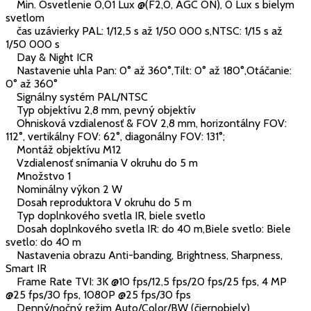
Min. Osvetlenie 0,01 Lux @(F2,0, AGC ON), 0 Lux s bielym
svetlom
čas uzávierky PAL: 1/12,5 s až 1/50 000 s,NTSC: 1/15 s až
1/50 000 s
Day & Night ICR
Nastavenie uhla Pan: 0° až 360°,Tilt: 0° až 180°,Otáčanie:
0° až 360°
Signálny systém PAL/NTSC
Typ objektívu 2,8 mm, pevný objektív
Ohnisková vzdialenosť & FOV 2,8 mm, horizontálny FOV:
112°, vertikálny FOV: 62°, diagonálny FOV: 131°;
Montáž objektívu M12
Vzdialenosť snímania V okruhu do 5 m
Množstvo 1
Nominálny výkon 2 W
Dosah reproduktora V okruhu do 5 m
Typ doplnkového svetla IR, biele svetlo
Dosah doplnkového svetla IR: do 40 m,Biele svetlo: Biele
svetlo: do 40 m
Nastavenia obrazu Anti-banding, Brightness, Sharpness,
Smart IR
Frame Rate TVI: 3K @10 fps/12,5 fps/20 fps/25 fps, 4 MP
@25 fps/30 fps, 1080P @25 fps/30 fps
Denný/nočný režim Auto/Color/BW (čiernobiely)