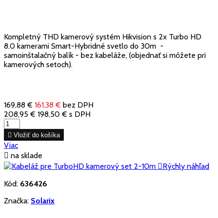
Kompletný THD kamerový systém Hikvision s 2x Turbo HD
8.0 kamerami Smart-Hybridné svetlo do 30m -
samoinštalačný balík - bez kabeláže, (objednať si môžete pri
kamerových setoch).
169,88 €
161,38 €
bez DPH
208,95 €
198,50 €
s DPH

Vložiť do košíka
Viac

na sklade

Rýchly náhľad
Kód:
636426
Značka:
Solarix