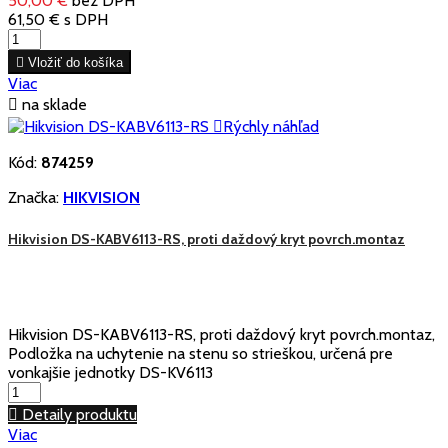
50,00 €
bez DPH
61,50 €
s DPH

Vložiť do košíka
Viac

na sklade

Rýchly náhľad
Kód:
874259
Značka:
HIKVISION
Hikvision DS-KABV6113-RS, proti daždový kryt povrch.montaz
Hikvision DS-KABV6113-RS, proti daždový kryt povrch.montaz,
Podložka na uchytenie na stenu so strieškou, určená pre
vonkajšie jednotky DS-KV6113

Detaily produktu
Viac