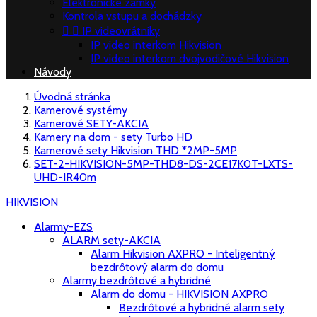
Elektronické zámky
Kontrola vstupu a dochádzky


IP videovrátniky
IP video interkom Hikvision
IP video interkom dvojvodičové Hikvision
Návody
Úvodná stránka
Kamerové systémy
Kamerové SETY-AKCIA
Kamery na dom - sety Turbo HD
Kamerové sety Hikvision THD *2MP-5MP
SET-2-HIKVISION-5MP-THD8-DS-2CE17K0T-LXTS-
UHD-IR40m
HIKVISION
Alarmy-EZS
ALARM sety-AKCIA
Alarm Hikvision AXPRO - Inteligentný
bezdrôtový alarm do domu
Alarmy bezdrôtové a hybridné
Alarm do domu - HIKVISION AXPRO
Bezdrôtové a hybridné alarm sety