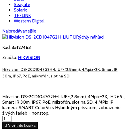
Seagate
Solarix
TP-LINK
Western Digital
Najpredávanejšie

Rýchly náhľad
Kód:
35127463
Značka:
HIKVISION
Hikvision DS-2CD1047G2H-LIUF-(2.8mm), 4Mpix-2K, Smart IR
30m, IP67, PoE, mikrofón, slot na SD
Hikvision DS-2CD1047G2H-LIUF-(2.8mm), 4Mpix-2K, H.265+,
Smart IR 30m, IP67, PoE, mikrofón, slot na SD, 4 MPix IP
kamera, SMART ColorVu s Hybridným prísvitom, zobrazenie
živých farieb - nonstop,

Vložiť do košíka