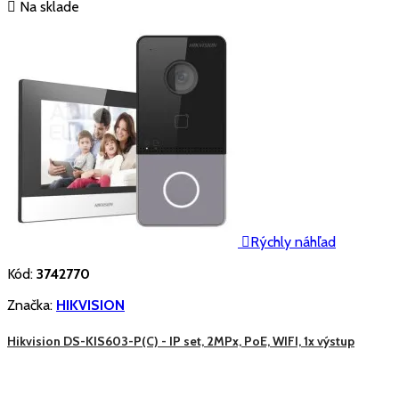

Na sklade

Rýchly náhľad
Kód:
3742770
Značka:
HIKVISION
Hikvision DS-KIS603-P(C) - IP set, 2MPx, PoE, WIFI, 1x výstup