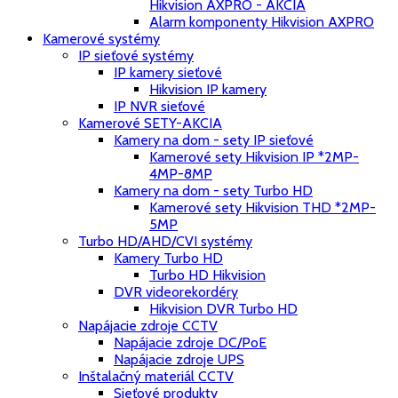
Hikvision AXPRO - AKCIA
Alarm komponenty Hikvision AXPRO
Kamerové systémy
IP sieťové systémy
IP kamery sieťové
Hikvision IP kamery
IP NVR sieťové
Kamerové SETY-AKCIA
Kamery na dom - sety IP sieťové
Kamerové sety Hikvision IP *2MP-
4MP-8MP
Kamery na dom - sety Turbo HD
Kamerové sety Hikvision THD *2MP-
5MP
Turbo HD/AHD/CVI systémy
Kamery Turbo HD
Turbo HD Hikvision
DVR videorekordéry
Hikvision DVR Turbo HD
Napájacie zdroje CCTV
Napájacie zdroje DC/PoE
Napájacie zdroje UPS
Inštalačný materiál CCTV
Sieťové produkty