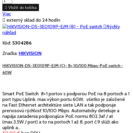

Vložiť do košíka
Viac

externý sklad do 24 hodín

Rýchly
náhľad
Kód:
5304286
Značka:
HIKVISION
HIKVISION-DS-3E0109P-E/M (C)- 8× 10/100 Mbps-PoE switch -
60W
Smart PoE Switch 8+1 portov s podporou PoE na 8 portoch a 1
port typu Uplink, max.výkon portu 60W, všetko je založené
na Fast Ethernet architektúre siete LAN a tak podporuje
prenosovú rýchlosť 10/100 Mbps. Automaticky detekuje a
napája zariadenia podporujúce PoE normu 802.3af / at
(max.3,5W / port) a to na portoch 1 až 8, port č.9 slúži ako
uplink a...