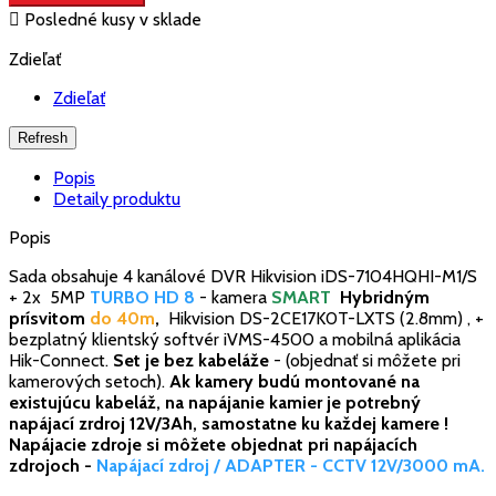

Posledné kusy v sklade
Zdieľať
Zdieľať
Popis
Detaily produktu
Popis
Sada obsahuje 4 kanálové DVR Hikvision iDS-7104HQHI-M1/S
+ 2x 5MP
TURBO HD 8
- kamera
SMART
Hybridným
prísvitom
do 40m
,
Hikvision DS-2CE17K0T-LXTS (2.8mm) , +
bezplatný klientský softvér iVMS-4500 a mobilná aplikácia
Hik-Connect.
Set je bez kabeláže
- (objednať si môžete pri
kamerových setoch).
Ak kamery budú montované na
existujúcu kabeláž, na napájanie kamier je potrebný
napájací zrdroj 12V/3Ah, samostatne ku každej kamere !
Napájacie zdroje si môžete objednat pri napájacích
zdrojoch -
Napájací zdroj / ADAPTER - CCTV 12V/3000 mA.