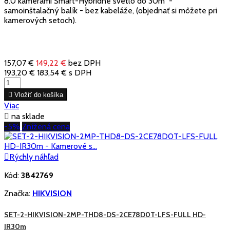
8.0 kamerami Smart-Hybridné svetlo do 30m -
samoinštalačný balík - bez kabeláže, (objednať si môžete pri
kamerových setoch).
157,07 €
149,22 €
bez DPH
193,20 €
183,54 €
s DPH

Vložiť do košíka
Viac

na sklade
-5%
Znížená cena

Rýchly náhľad
Kód:
3842769
Značka:
HIKVISION
SET-2-HIKVISION-2MP-THD8-DS-2CE78D0T-LFS-FULL HD-
IR30m