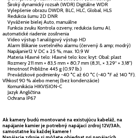
Široký dynamický rozsah (WDR) Digitálne WDR
Vylepšenie obrazu DWDR, BLC, HLC, Global, HLS
Redukcia šumu 2D DNR
Vyváženie bielej Auto, manuálne
Funkcia zvuku Kontrola ozveny, redukcia šumu AI,
automatické riadenie zosilnenia
Video výstup 1 analógový výstup HD
Alarm Blikanie svetelného alarmu (červený & amp; modrý)
Napájanie12 V DC ± 25 %, max. 10,9 W
Materia Hlavné telo: Hlavné telo: kov; kryt: Obal: plast
Rozmery 211 mm × 83,5 mm × 80,7 mm (8,31„ × 3,29“ × 3,18")
Hmotnosť Približne 445 g (0,97 lb.)
Prevádzkové podmienky -40 °C až 60 °C (-40 °F až 140 °F).
Vlhkosť 90 % alebo menej (bez kondenzácie)
Komunikácia HIKVISION-C
Jazyk Angličtina
Ochrana IP67
Ak kamery budú montované na existujúcu kabeláž, na
napájanie kamier je potrebný napájací zrdroj 12V/3Ah,
samostatne ku každej kamere !
Napájacie zdroje si môžete objednat pri napájacích