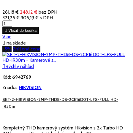
261,18 €
248,12 €
bez DPH
321,25 €
305,19 €
s DPH

Vložiť do košíka
Viac

na sklade
-5%
Znížená cena

Rýchly náhľad
Kód:
6942769
Značka:
HIKVISION
SET-2-HIKVISION-2MP-THD8-DS-2CE16D0T-LFS-FULL HD-
IR30m
Kompletný THD kamerový systém Hikvision s 2x Turbo HD