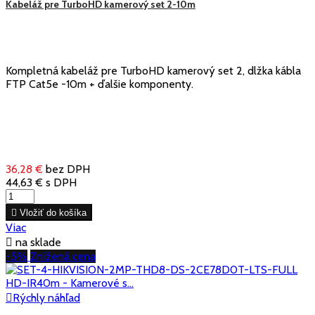
Kabeláž pre TurboHD kamerový set 2-10m
Kompletná kabeláž pre TurboHD kamerový set 2, dlžka kábla
FTP Cat5e -10m + ďalšie komponenty.
36,28 €
bez DPH
44,63 €
s DPH

Vložiť do košíka
Viac

na sklade
-5%
Znížená cena

Rýchly náhľad