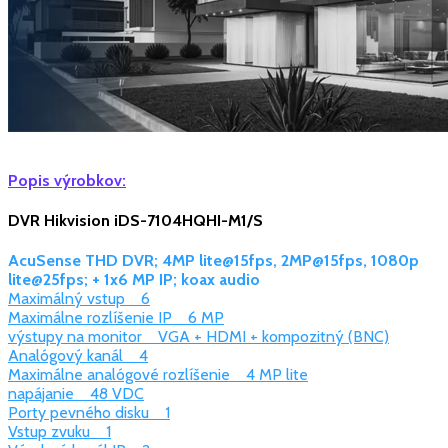
Popis výrobkov:
DVR Hikvision iDS-7104HQHI-M1/S
AcuSense THD DVR; 4MP lite@15fps, 2MP@15fps, 1080p
lite@25fps; + 1x6 MP IP; koax audio
Maximálný vstup 6
Maximálne rozlíšenie IP 6 MP
výstupy na monitor VGA + HDMI + kompozitný (BNC)
Analógový kanál 4
Maximálne analógové rozlíšenie 4 MP lite
napájanie 48 VDC
Porty pevného disku 1
Vstup zvuku 1