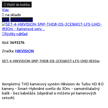

Vložiť do košíka
Viac

na sklade
-5%
Znížená cena

Rýchly náhľad
Kód:
3693276
Značka:
HIKVISION
SET-4-HIKVISION-5MP-THD8-DS-2CE16K0T-LFS-UHD-IR30m
Kompletný THD kamerový systém Hikvision 4x Turbo HD 8.0
kamery - Smart-Hybridné svetlo do 30m, - samoinštalačný
balík - bez kabeláže, (objednať si môžete pri kamerových
setoch).