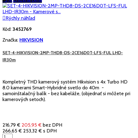

Rýchly náhľad
Kód:
3452769
Značka:
HIKVISION
SET-4-HIKVISION-2MP-THD8-DS-2CE16D0T-LFS-FUL LHD-
IR30m
Kompletný THD kamerový systém Hikvision s 4x Turbo HD
8.0 kamerami Smart-Hybridné svetlo do 40m -
samoinštalačný balík - bez kabeláže, (objednať si môžete pri
kamerových setoch).
216,79 €
205,95 €
bez DPH
266,65 €
253,32 €
s DPH