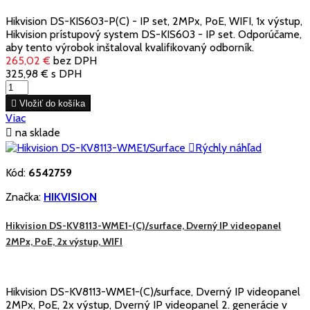
Hikvision DS-KIS603-P(C) - IP set, 2MPx, PoE, WIFI, 1x výstup,
Hikvision prístupový system DS-KIS603 - IP set. Odporúčame,
aby tento výrobok inštaloval kvalifikovaný odborník.
265,02 €
bez DPH
325,98 €
s DPH

Vložiť do košíka
Viac

na sklade

Rýchly náhľad
Kód:
6542759
Značka:
HIKVISION
Hikvision DS-KV8113-WME1-(C)/surface, Dverný IP videopanel
2MPx, PoE, 2x výstup, WIFI
Hikvision DS-KV8113-WME1-(C)/surface, Dverný IP videopanel
2MPx, PoE, 2x výstup, Dverný IP videopanel 2. generácie v