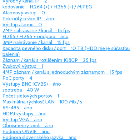
Výrobný kanál IP 2
kódovanie H.264 (+) / H.265 (+) / MJPEG
Alarmový vstup 0
Pokročilý režim IP áno
Výstup alarmu 0
2MP nahrávanie / kanál 15 fps
H.265 / H.265 + podpora áno
3MP nahrávanie / kanál 15 fps
Kapacita pevného disku / port 10 TB
(HDD nie je súčasťou
balenia)
Záznam / kanál s rozlíšením 1080P 25 fps
Zvukový výstup 1
4MP záznam / kanál s jednoduchým záznamom 15 fps
PoC porty 4
Výstupy BNC (CVBS) áno
spotreba 40 W
Počet sieťových portov 1
Maximálna rýchlosť LAN 100 Mb / s
RS-485 áno
HDMI výstupy áno
Výstup VGA áno
Obojsmerný zvuk áno
Podpora ONVIF áno
Podpora slovenského jazyka áno