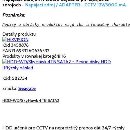
zdrojoch -
Napájací zdroj / ADAPTER - CCTV 12V/3000 mA.
Poznámka:
Popisy a obrázky produktov majú iba informačný charakte
Detaily produktu
Kód
3458876
EAN13
6933260636532
Produkty v rovnakej kategórii: 16

Rýchly náhľad
Kód:
582754
Značka:
Seagate
HDD-WD/SkyHawk 4TB SATA2
HDD určený pre CCTV na nepretržitý prenos dát 24/7, rýchly