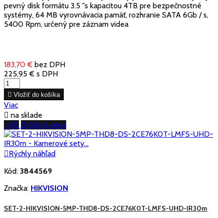
pevný disk formátu 3.5 "s kapacitou 4TB pre bezpečnostné
systémy, 64 MB vyrovnávacia pamäť, rozhranie SATA 6Gb / s,
5400 Rpm, určený pre záznam videa
183,70 €
bez DPH
225,95 €
s DPH

Vložiť do košíka
Viac

na sklade
-5%
Znížená cena

Rýchly náhľad
Kód:
3844569
Značka:
HIKVISION
SET-2-HIKVISION-5MP-THD8-DS-2CE76K0T-LMFS-UHD-IR30m