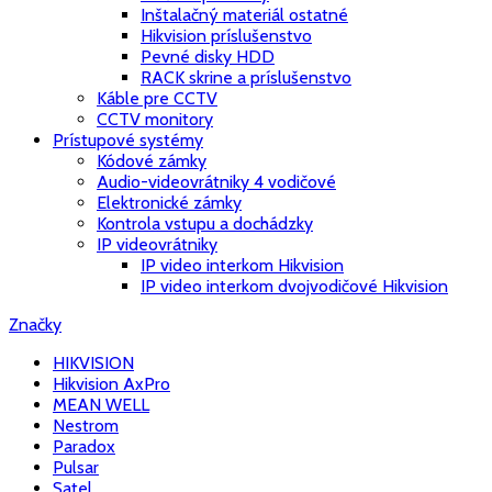
Inštalačný materiál ostatné
Hikvision príslušenstvo
Pevné disky HDD
RACK skrine a príslušenstvo
Káble pre CCTV
CCTV monitory
Prístupové systémy
Kódové zámky
Audio-videovrátniky 4 vodičové
Elektronické zámky
Kontrola vstupu a dochádzky
IP videovrátniky
IP video interkom Hikvision
IP video interkom dvojvodičové Hikvision
Značky
HIKVISION
Hikvision AxPro
MEAN WELL
Nestrom
Paradox
Pulsar
Satel