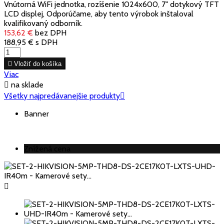
Vnútorná WiFi jednotka, rozíšenie 1024x600, 7" dotykový TFT
LCD displej, Odporúčame, aby tento výrobok inštaloval
kvalifikovaný odborník.
153,62 €
bez DPH
188,95 €
s DPH

Vložiť do košíka
Viac

na sklade
Všetky najpredávanejšie produkty

Banner
Znížená cena
