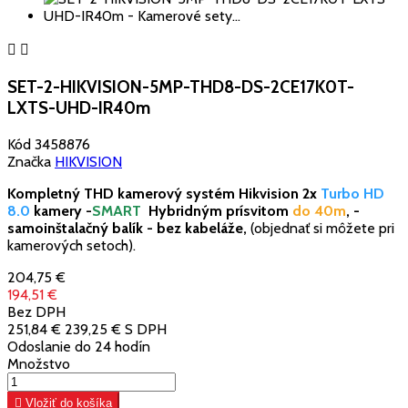


SET-2-HIKVISION-5MP-THD8-DS-2CE17K0T-
LXTS-UHD-IR40m
Kód
3458876
Značka
HIKVISION
Komple
tný THD kame
rový systém Hikvision 2x
Turbo HD
8.0
kamery -
SMART
Hybridným prísvitom
do 40m
,
-
samoinštalačný balík - bez kabeláže,
(objednať si môžete pri
kamerových setoch).
204,75 €
194,51 €
Bez DPH
251,84 €
239,25 €
S DPH
Odoslanie do 24 hodín
Množstvo

Vložiť do košíka