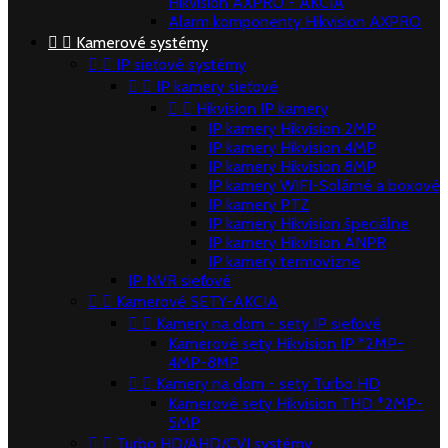
Hikvision AXPRO - AKCIA
Alarm komponenty Hikvision AXPRO


Kamerové systémy


IP sieťové systémy


IP kamery sieťové


Hikvision IP kamery
IP kamery Hikvision 2MP
IP kamery Hikvision 4MP
IP kamery Hikvision 8MP
IP kamery WIFI-Solárné a boxové
IP kamery PTZ
IP kamery Hikvision špeciálne
IP kamery Hikvision ANPR
IP kamery termovízne
IP NVR sieťové


Kamerové SETY-AKCIA


Kamery na dom - sety IP sieťové
Kamerové sety Hikvision IP *2MP-
4MP-8MP


Kamery na dom - sety Turbo HD
Kamerové sety Hikvision THD *2MP-
5MP


Turbo HD/AHD/CVI systémy