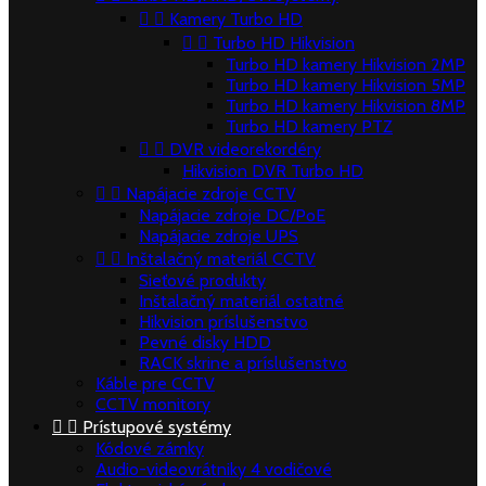


Kamery Turbo HD


Turbo HD Hikvision
Turbo HD kamery Hikvision 2MP
Turbo HD kamery Hikvision 5MP
Turbo HD kamery Hikvision 8MP
Turbo HD kamery PTZ


DVR videorekordéry
Hikvision DVR Turbo HD


Napájacie zdroje CCTV
Napájacie zdroje DC/PoE
Napájacie zdroje UPS


Inštalačný materiál CCTV
Sieťové produkty
Inštalačný materiál ostatné
Hikvision príslušenstvo
Pevné disky HDD
RACK skrine a príslušenstvo
Káble pre CCTV
CCTV monitory


Prístupové systémy
Kódové zámky
Audio-videovrátniky 4 vodičové