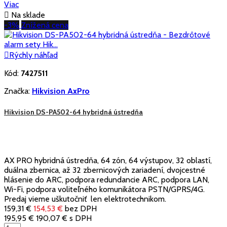
Viac

Na sklade
-3%
Znížená cena

Rýchly náhľad
Kód:
7427511
Značka:
Hikvision AxPro
Hikvision DS-PA502-64 hybridná ústredňa
AX PRO hybridná ústredňa, 64 zón, 64 výstupov, 32 oblastí,
duálna zbernica, až 32 zbernicových zariadení, dvojcestné
hlásenie do ARC, podpora redundancie ARC, podpora LAN,
Wi-Fi, podpora voliteľného komunikátora PSTN/GPRS/4G.
Predaj vieme uškutočniť len elektrotechnikom.
159,31 €
154,53 €
bez DPH
195,95 €
190,07 €
s DPH