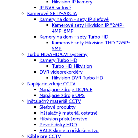
Hikvision IP kamery
IP NVR sieťové
Kamerové SETY-AKCIA
Kamery na dom - sety IP sieťové
Kamerové sety Hikvision IP *2MP-
4MP-8MP
Kamery na dom - sety Turbo HD
Kamerové sety Hikvision THD *2MP-
5MP
Turbo HD/AHD/CVI systémy
Kamery Turbo HD
Turbo HD Hikvision
DVR videorekordéry
Hikvision DVR Turbo HD
Napájacie zdroje CCTV
Napájacie zdroje DC/PoE
Napájacie zdroje UPS
Inštalačný materiál CCTV
Sieťové produkty
Inštalačný materiál ostatné
Hikvision príslušenstvo
Pevné disky HDD
RACK skrine a príslušenstvo
Káble pre CCTV