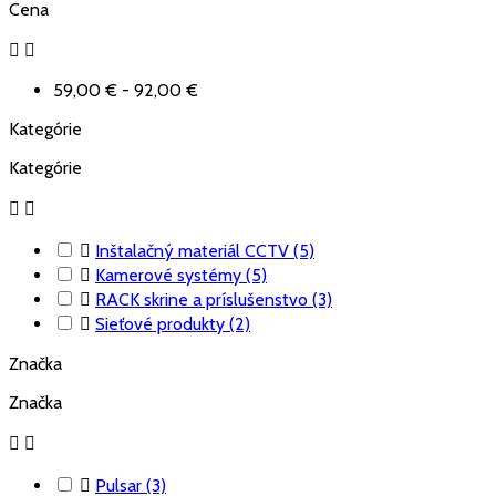
Cena


59,00 € - 92,00 €
Kategórie
Kategórie



Inštalačný materiál CCTV
(5)

Kamerové systémy
(5)

RACK skrine a príslušenstvo
(3)

Sieťové produkty
(2)
Značka
Značka



Pulsar
(3)