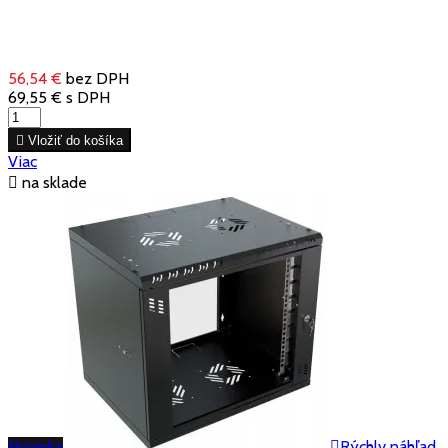
56,54 €
bez DPH
69,55 €
s DPH

Vložiť do košíka
Viac

na sklade
Novinka

Rýchly náhľad