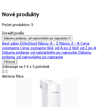
Nové produkty
Počet produktov: 5
Zoradiť podľa:
Dátumu pridania, od najnovšieho po najstaršie

Best sales
Dôležitosť
Názvu: A - Z
Názvu: Z - A
Cena:
vzostupne
Cena: zostupne
Kód, od A po Z
Kód, od Z po A
Dátumu pridania, od najstaršieho po najnovšie
Dátumu
pridania, od najnovšieho po najstaršie
Filtrovať
Zobrazuje sa 1-5 z 5 položiek


Aktívne filtre