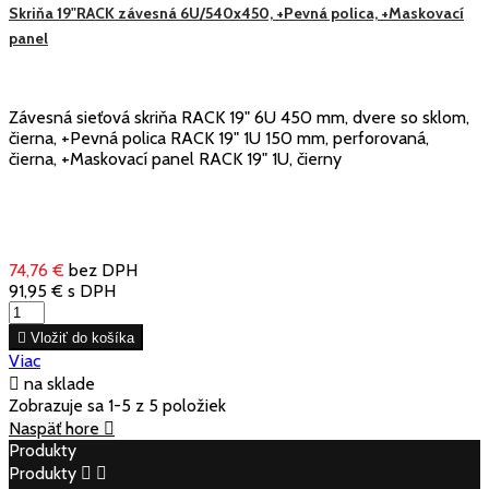
Skriňa 19"RACK závesná 6U/540x450, +Pevná polica, +Maskovací
panel
Závesná sieťová skriňa RACK 19" 6U 450 mm, dvere so sklom,
čierna, +Pevná polica RACK 19" 1U 150 mm, perforovaná,
čierna, +Maskovací panel RACK 19" 1U, čierny
74,76 €
bez DPH
91,95 €
s DPH

Vložiť do košíka
Viac

na sklade
Zobrazuje sa 1-5 z 5 položiek
Naspäť hore

Produkty
Produkty

