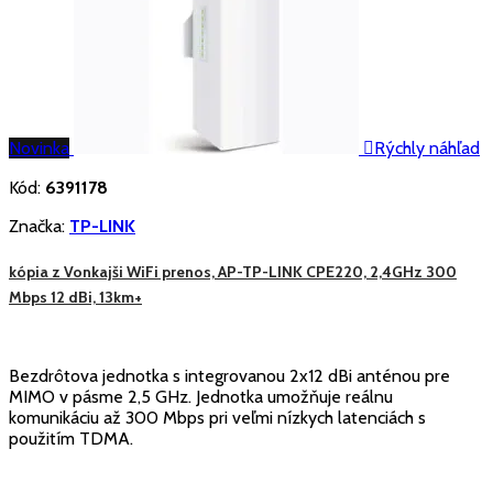
Novinka

Rýchly náhľad
Kód:
6391178
Značka:
TP-LINK
kópia z Vonkajši WiFi prenos, AP-TP-LINK CPE220, 2,4GHz 300
Mbps 12 dBi, 13km+
Bezdrôtova jednotka s integrovanou 2x12 dBi anténou pre
MIMO v pásme 2,5 GHz. Jednotka umožňuje reálnu
komunikáciu až 300 Mbps pri veľmi nízkych latenciách s
použitím TDMA.