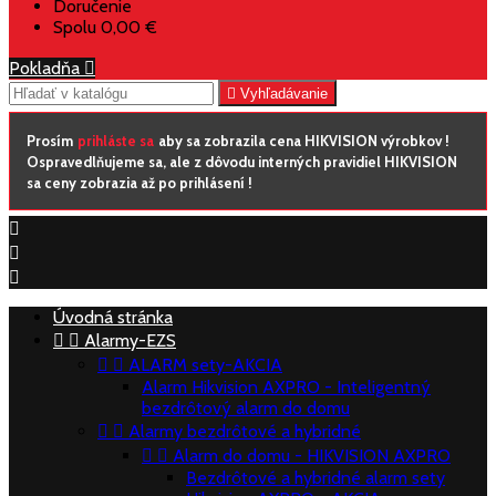
Doručenie
Spolu
0,00 €
Pokladňa


Vyhľadávanie
Prosím
prihláste sa
aby sa zobrazila cena HIKVISION výrobkov !
Ospravedlňujeme sa, ale z dôvodu interných pravidiel HIKVISION
sa ceny zobrazia až po prihlásení !



Úvodná stránka


Alarmy-EZS


ALARM sety-AKCIA
Alarm Hikvision AXPRO - Inteligentný
bezdrôtový alarm do domu


Alarmy bezdrôtové a hybridné


Alarm do domu - HIKVISION AXPRO
Bezdrôtové a hybridné alarm sety