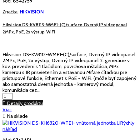
Kód:
6542759
Značka:
HIKVISION
Hikvision DS-KV8113-WME1-(C)/surface, Dverný IP videopanel
2MPx, PoE, 2x výstup, WIFI
Hikvision DS-KV8113-WME1-(C)/surface, Dverný IP videopanel
2MPx, PoE, 2x výstup, Dverný IP videopanel 2. generácie v
kov. prevedení s 1 tlačidlom, povrchová inštalácia, MPx
kamerou s IR prisvietením a vstavanou Mifare čítačkou pre
prístupové funkcie, Ethernet s PoE + WiFi. (môže byť zapojený
ako samostatná dverná jednotka - kamerový modul,
komunikácia cez...

Detaily produktu
Viac

Na sklade

Rýchly
náhľad