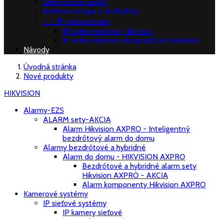
Elektronické zámky
Kontrola vstupu a dochádzky


IP videovrátniky
IP video interkom Hikvision
IP video interkom dvojvodičové Hikvision
Návody
Úvodná stránka
Nové produkty
HIKVISION
Alarmy-EZS
ALARM sety-AKCIA
Alarm Hikvision AXPRO - Inteligentný
bezdrôtový alarm do domu
Alarmy bezdrôtové a hybridné
Alarm do domu - HIKVISION AXPRO
Bezdrôtové a hybridné alarm sety
Hikvision AXPRO - AKCIA
Alarm komponenty Hikvision AXPRO
Kamerové systémy
IP sieťové systémy
IP kamery sieťové