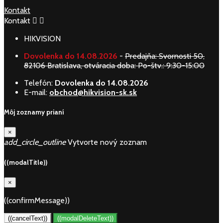
Kontakt
Kontakt


HIKVISION
Dovolenka do 14.08.2026
-
Predajňa: Svornosti 50,
82106 Bratislava, otváracia doba: Po-štv.: 9:30-15:00
Telefón:
Dovolenka do 14.08.2026
E-mail:
obchod@hikvision-sk.sk
Môj zoznamy prianí
×
add_circle_outline
Vytvorte nový zoznam
((modalTitle))
×
((confirmMessage))
((cancelText))
((modalDeleteText))