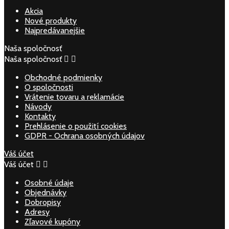
Akcia
Nové produkty
Najpredávanejšie
Naša spoločnosť
Naša spoločnosť


Obchodné podmienky
O spoločnosti
Vrátenie tovaru a reklamácie
Návody
Kontakty
Prehlásenie o použití cookies
GDPR - Ochrana osobných údajov
Váš účet
Váš účet


Osobné údaje
Objednávky
Dobropisy
Adresy
Zľavové kupóny