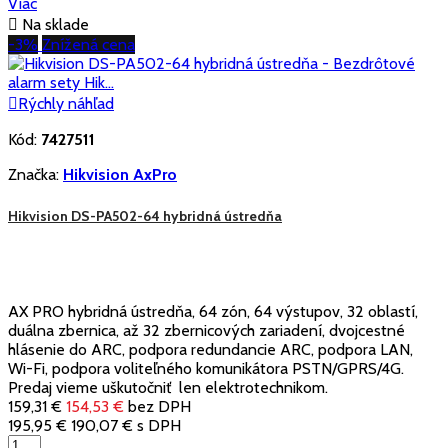
Viac

Na sklade
-3%
Znížená cena

Rýchly náhľad
Kód:
7427511
Značka:
Hikvision AxPro
Hikvision DS-PA502-64 hybridná ústredňa
AX PRO hybridná ústredňa, 64 zón, 64 výstupov, 32 oblastí,
duálna zbernica, až 32 zbernicových zariadení, dvojcestné
hlásenie do ARC, podpora redundancie ARC, podpora LAN,
Wi-Fi, podpora voliteľného komunikátora PSTN/GPRS/4G.
Predaj vieme uškutočniť len elektrotechnikom.
159,31 €
154,53 €
bez DPH
195,95 €
190,07 €
s DPH