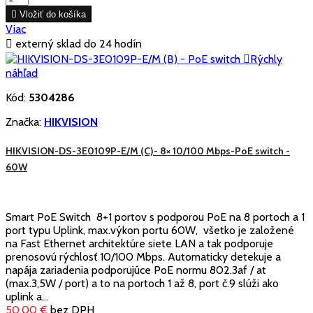

Vložiť do košíka
Viac

externý sklad do 24 hodín

Rýchly
náhľad
Kód:
5304286
Značka:
HIKVISION
HIKVISION-DS-3E0109P-E/M (C)- 8× 10/100 Mbps-PoE switch -
60W
Smart PoE Switch 8+1 portov s podporou PoE na 8 portoch a 1
port typu Uplink, max.výkon portu 60W, všetko je založené
na Fast Ethernet architektúre siete LAN a tak podporuje
prenosovú rýchlosť 10/100 Mbps. Automaticky detekuje a
napája zariadenia podporujúce PoE normu 802.3af / at
(max.3,5W / port) a to na portoch 1 až 8, port č.9 slúži ako
uplink a...
50,00 €
bez DPH