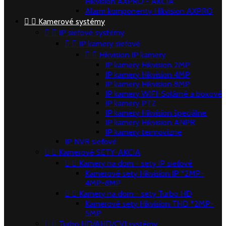
Hikvision AXPRO - AKCIA
Alarm komponenty Hikvision AXPRO


Kamerové systémy


IP sieťové systémy


IP kamery sieťové


Hikvision IP kamery
IP kamery Hikvision 2MP
IP kamery Hikvision 4MP
IP kamery Hikvision 8MP
IP kamery WIFI-Solárné a boxové
IP kamery PTZ
IP kamery Hikvision špeciálne
IP kamery Hikvision ANPR
IP kamery termovízne
IP NVR sieťové


Kamerové SETY-AKCIA


Kamery na dom - sety IP sieťové
Kamerové sety Hikvision IP *2MP-
4MP-8MP


Kamery na dom - sety Turbo HD
Kamerové sety Hikvision THD *2MP-
5MP


Turbo HD/AHD/CVI systémy