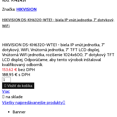
Kód:
9742451
Značka:
HIKVISION
HIKVISION DS-KH6320-WTE1 - biela IP vnút.jednotka, 7" dotykový,
WiFi
HIKVISION DS-KH6320-WTE1 - biela IP vnút.jednotka, 7"
dotykový, WiFi, Vnútorná jednotka, 7" TFT LCD displej,
Vnútorná WiFi jednotka, rozíšenie 1024x600, 7" dotykový TFT
LCD displej, Odporúčame, aby tento výrobok inštaloval
kvalifikovaný odborník.
153,62 €
bez DPH
188,95 €
s DPH

Vložiť do košíka
Viac

na sklade
Všetky najpredávanejšie produkty

Banner