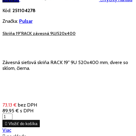
Kód:
251104278
Značka:
Pulsar
Skriňa 19"RACK závesná 9U/520x400
Závesná sieťová skriňa RACK 19" 9U 520x400 mm, dvere so
sklom, čierna.
73,13 €
bez DPH
89,95 €
s DPH

Vložiť do košíka
Viac