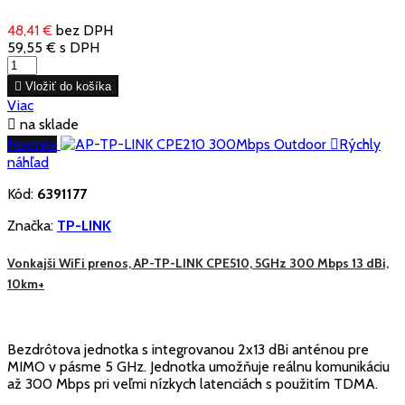
48,41 €
bez DPH
59,55 €
s DPH

Vložiť do košíka
Viac

na sklade
Novinka

Rýchly
náhľad
Kód:
6391177
Značka:
TP-LINK
Vonkajši WiFi prenos, AP-TP-LINK CPE510, 5GHz 300 Mbps 13 dBi,
10km+
Bezdrôtova jednotka s integrovanou 2x13 dBi anténou pre
MIMO v pásme 5 GHz. Jednotka umožňuje reálnu komunikáciu
až 300 Mbps pri veľmi nízkych latenciách s použitím TDMA.