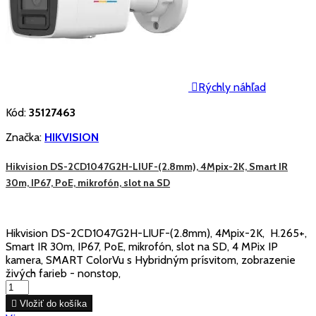

Rýchly náhľad
Kód:
35127463
Značka:
HIKVISION
Hikvision DS-2CD1047G2H-LIUF-(2.8mm), 4Mpix-2K, Smart IR
30m, IP67, PoE, mikrofón, slot na SD
Hikvision DS-2CD1047G2H-LIUF-(2.8mm), 4Mpix-2K, H.265+,
Smart IR 30m, IP67, PoE, mikrofón, slot na SD, 4 MPix IP
kamera, SMART ColorVu s Hybridným prísvitom, zobrazenie
živých farieb - nonstop,

Vložiť do košíka