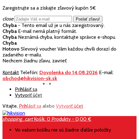
Zaregistrujte sa a získajte zľavový kupón 5€
close
Chyba
- Tento email už je u nás zaregistrovaný.
Chyba
E-mail nemá platný formát.
Chyba
Neznámá chyba, kontaktujte správce e-shopu.
Chyba
Hotovo
Slevový voucher Vám každou chvíli dorazí do
zadaného e-mailu.
Nechcem žiadnu zľavu, zavrieť.
Kontakt
Telefón:
Dovolenka do 14.08.2026
E-mail:
obchod@hikvision-sk.sk
Prihlásiť sa
Vytvoriť účet
Vitajte,
Prihlásiť sa
alebo
Vytvoriť účet
shopping_cart
Košík:
0
Produkty - 0,00 €
Vo vašom košíku nie sú žiadne ďalšie položky