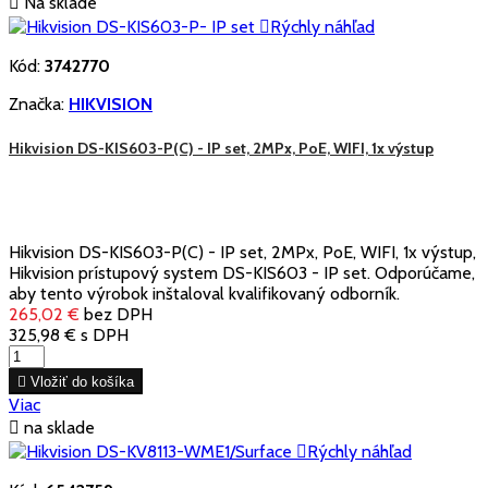

Na sklade

Rýchly náhľad
Kód:
3742770
Značka:
HIKVISION
Hikvision DS-KIS603-P(C) - IP set, 2MPx, PoE, WIFI, 1x výstup
Hikvision DS-KIS603-P(C) - IP set, 2MPx, PoE, WIFI, 1x výstup,
Hikvision prístupový system DS-KIS603 - IP set. Odporúčame,
aby tento výrobok inštaloval kvalifikovaný odborník.
265,02 €
bez DPH
325,98 €
s DPH

Vložiť do košíka
Viac

na sklade

Rýchly náhľad