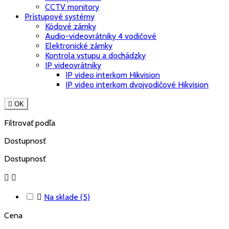
CCTV monitory
Prístupové systémy
Kódové zámky
Audio-videovrátniky 4 vodičové
Elektronické zámky
Kontrola vstupu a dochádzky
IP videovrátniky
IP video interkom Hikvision
IP video interkom dvojvodičové Hikvision

OK
Filtrovať podľa
Dostupnosť
Dostupnosť



Na sklade
(5)
Cena