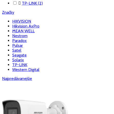

TP-LINK
(2)
Značky
HIKVISION
Hikvision AxPro
MEAN WELL
Nestrom
Paradox
Pulsar
Satel
Seagate
Solarix
TP-LINK
Western Digital
Najpredávanejšie