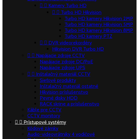


Kamery Turbo HD


Turbo HD Hikvision
Turbo HD kamery Hikvision 2MP
Turbo HD kamery Hikvision 5MP
Turbo HD kamery Hikvision 8MP
Turbo HD kamery PTZ


DVR videorekordéry
Hikvision DVR Turbo HD


Napájacie zdroje CCTV
Napájacie zdroje DC/PoE
Napájacie zdroje UPS


Inštalačný materiál CCTV
Sieťové produkty
Inštalačný materiál ostatné
Hikvision príslušenstvo
Pevné disky HDD
RACK skrine a príslušenstvo
Káble pre CCTV
CCTV monitory


Prístupové systémy
Kódové zámky
Audio-videovrátniky 4 vodičové