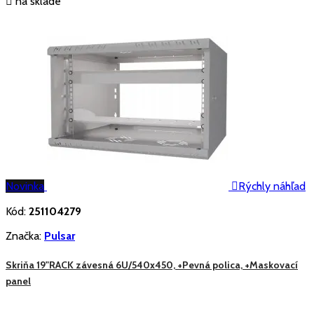

na sklade
Novinka

Rýchly náhľad
Kód:
251104279
Značka:
Pulsar
Skriňa 19"RACK závesná 6U/540x450, +Pevná polica, +Maskovací
panel