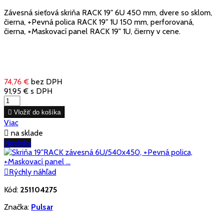
Závesná sieťová skriňa RACK 19" 6U 450 mm, dvere so sklom,
čierna, +Pevná polica RACK 19" 1U 150 mm, perforovaná,
čierna, +Maskovací panel RACK 19" 1U, čierny v cene.
74,76 €
bez DPH
91,95 €
s DPH

Vložiť do košíka
Viac

na sklade
Novinka

Rýchly náhľad
Kód:
251104275
Značka:
Pulsar