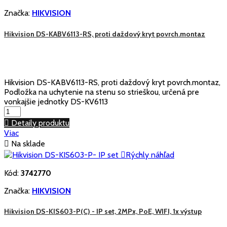
Značka:
HIKVISION
Hikvision DS-KABV6113-RS, proti daždový kryt povrch.montaz
Hikvision DS-KABV6113-RS, proti daždový kryt povrch.montaz,
Podložka na uchytenie na stenu so strieškou, určená pre
vonkajšie jednotky DS-KV6113

Detaily produktu
Viac

Na sklade

Rýchly náhľad
Kód:
3742770
Značka:
HIKVISION
Hikvision DS-KIS603-P(C) - IP set, 2MPx, PoE, WIFI, 1x výstup