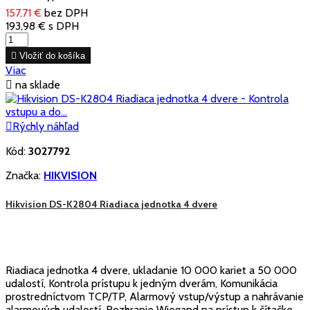
157,71 €
bez DPH
193,98 €
s DPH

Vložiť do košíka
Viac

na sklade

Rýchly náhľad
Kód:
3027792
Značka:
HIKVISION
Hikvision DS-K2804 Riadiaca jednotka 4 dvere
Riadiaca jednotka 4 dvere, ukladanie 10 000 kariet a 50 000
udalostí, Kontrola prístupu k jedným dverám, Komunikácia
prostredníctvom TCP/TP, Alarmový vstup/výstup a nahrávanie
alarmových udalostí, Rozhranie Wiegand na prístup k čítačke