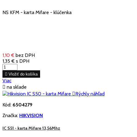
NS KFM - karta Mifare - klúčenka
1,10 €
bez DPH
1,35 €
s DPH

Vložiť do košíka
Viac

na sklade

Rýchly náhľad
Kód:
6504279
Značka:
HIKVISION
IC S51 - karta Mifare 13,56Mhz