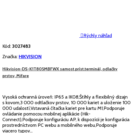

Rýchly náhľad
Kód:
3027483
Značka:
HIKVISION
Hikvision-DS-K1T805MBFWX samost.príst.terminál, odlačky
prstov, Mifare
Vysoká ochranná úroveň: IP65 a IK08,Štíhly a flexibilný dizajn
s kovom,3 000 odtlačkov prstov, 10 000 kariet a uloženie 100
000 udalostí,Vstavaná čítačka kariet pre kartu M1,Podporuje
ovládanie pomocou mobilnej aplikácie (Hik-
Connect),Podporuje konfiguráciu AP, k dispozícii je konfigurácia
prostredníctvom PC webu a mobilného webu,Podporuje
viacero typov...