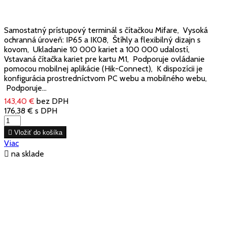
Samostatný prístupový terminál s čítačkou Mifare, Vysoká
ochranná úroveň: IP65 a IK08, Štíhly a flexibilný dizajn s
kovom, Ukladanie 10 000 kariet a 100 000 udalostí,
Vstavaná čítačka kariet pre kartu M1, Podporuje ovládanie
pomocou mobilnej aplikácie (Hik-Connect), K dispozícii je
konfigurácia prostredníctvom PC webu a mobilného webu,
Podporuje...
143,40 €
bez DPH
176,38 €
s DPH

Vložiť do košíka
Viac

na sklade