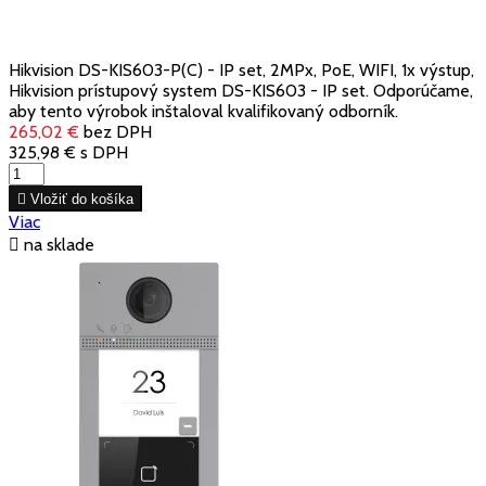
Hikvision DS-KIS603-P(C) - IP set, 2MPx, PoE, WIFI, 1x výstup,
Hikvision prístupový system DS-KIS603 - IP set. Odporúčame,
aby tento výrobok inštaloval kvalifikovaný odborník.
265,02 €
bez DPH
325,98 €
s DPH

Vložiť do košíka
Viac

na sklade