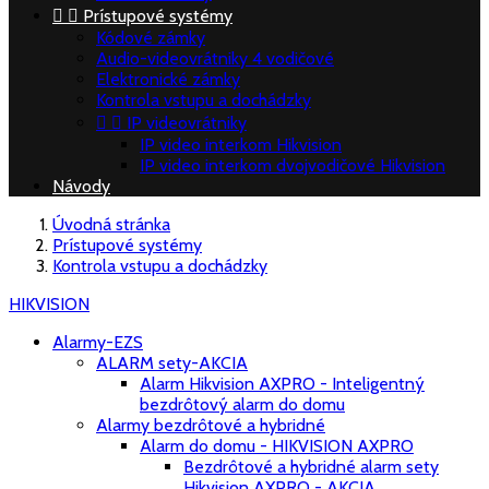


Prístupové systémy
Kódové zámky
Audio-videovrátniky 4 vodičové
Elektronické zámky
Kontrola vstupu a dochádzky


IP videovrátniky
IP video interkom Hikvision
IP video interkom dvojvodičové Hikvision
Návody
Úvodná stránka
Prístupové systémy
Kontrola vstupu a dochádzky
HIKVISION
Alarmy-EZS
ALARM sety-AKCIA
Alarm Hikvision AXPRO - Inteligentný
bezdrôtový alarm do domu
Alarmy bezdrôtové a hybridné
Alarm do domu - HIKVISION AXPRO
Bezdrôtové a hybridné alarm sety
Hikvision AXPRO - AKCIA