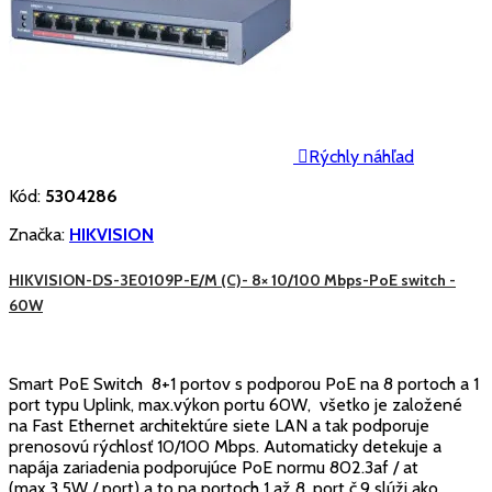

Rýchly náhľad
Kód:
5304286
Značka:
HIKVISION
HIKVISION-DS-3E0109P-E/M (C)- 8× 10/100 Mbps-PoE switch -
60W
Smart PoE Switch 8+1 portov s podporou PoE na 8 portoch a 1
port typu Uplink, max.výkon portu 60W, všetko je založené
na Fast Ethernet architektúre siete LAN a tak podporuje
prenosovú rýchlosť 10/100 Mbps. Automaticky detekuje a
napája zariadenia podporujúce PoE normu 802.3af / at
(max.3,5W / port) a to na portoch 1 až 8, port č.9 slúži ako