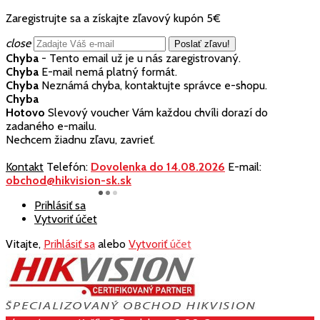
Zaregistrujte sa a získajte zľavový kupón 5€
close
Chyba
- Tento email už je u nás zaregistrovaný.
Chyba
E-mail nemá platný formát.
Chyba
Neznámá chyba, kontaktujte správce e-shopu.
Chyba
Hotovo
Slevový voucher Vám každou chvíli dorazí do
zadaného e-mailu.
Nechcem žiadnu zľavu, zavrieť.
Kontakt
Telefón:
Dovolenka do 14.08.2026
E-mail:
obchod@hikvision-sk.sk
Prihlásiť sa
Vytvoriť účet
Vitajte,
Prihlásiť sa
alebo
Vytvoriť účet