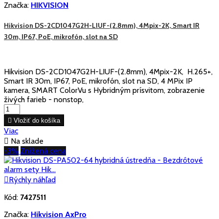
Značka:
HIKVISION
Hikvision DS-2CD1047G2H-LIUF-(2.8mm), 4Mpix-2K, Smart IR
30m, IP67, PoE, mikrofón, slot na SD
Hikvision DS-2CD1047G2H-LIUF-(2.8mm), 4Mpix-2K, H.265+,
Smart IR 30m, IP67, PoE, mikrofón, slot na SD, 4 MPix IP
kamera, SMART ColorVu s Hybridným prísvitom, zobrazenie
živých farieb - nonstop,

Vložiť do košíka
Viac

Na sklade
-3%
Znížená cena

Rýchly náhľad
Kód:
7427511
Značka:
Hikvision AxPro