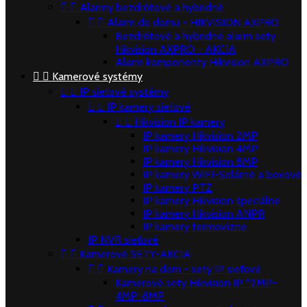


Alarmy bezdrôtové a hybridné


Alarm do domu - HIKVISION AXPRO
Bezdrôtové a hybridné alarm sety
Hikvision AXPRO - AKCIA
Alarm komponenty Hikvision AXPRO


Kamerové systémy


IP sieťové systémy


IP kamery sieťové


Hikvision IP kamery
IP kamery Hikvision 2MP
IP kamery Hikvision 4MP
IP kamery Hikvision 8MP
IP kamery WIFI-Solárné a boxové
IP kamery PTZ
IP kamery Hikvision špeciálne
IP kamery Hikvision ANPR
IP kamery termovízne
IP NVR sieťové


Kamerové SETY-AKCIA


Kamery na dom - sety IP sieťové
Kamerové sety Hikvision IP *2MP-
4MP-8MP