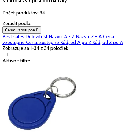
Kontrola vstupu a dochádzky
Počet produktov: 34
Zoradiť podľa:
Cena: vzostupne

Best sales
Dôležitosť
Názvu: A - Z
Názvu: Z - A
Cena:
vzostupne
Cena: zostupne
Kód, od A po Z
Kód, od Z po A
Zobrazuje sa 1-34 z 34 položiek


Aktívne filtre