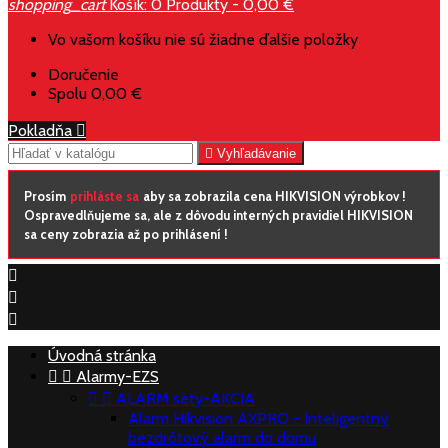
shopping_cart
Košík:
0
Produkty - 0,00 €
Vo vašom košíku nie sú žiadne ďalšie položky
Doručenie
Spolu
0,00 €
Pokladňa


Vyhľadávanie
Prosím
prihláste sa
aby sa zobrazila cena HIKVISION výrobkov !
Ospravedlňujeme sa, ale z dôvodu interných pravidiel HIKVISION
sa ceny zobrazia až po prihlásení !



Úvodná stránka


Alarmy-EZS


ALARM sety-AKCIA
Alarm Hikvision AXPRO - Inteligentný
bezdrôtový alarm do domu