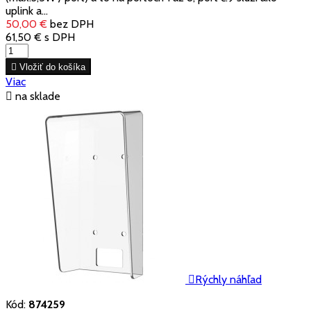
uplink a...
50,00 €
bez DPH
61,50 €
s DPH

Vložiť do košíka
Viac

na sklade

Rýchly náhľad
Kód:
874259