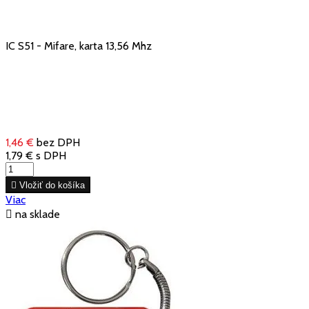
IC S51 - Mifare, karta 13,56 Mhz
1,46 €
bez DPH
1,79 €
s DPH

Vložiť do košíka
Viac

na sklade