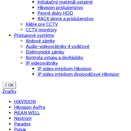
Inštalačný materiál ostatné
Hikvision príslušenstvo
Pevné disky HDD
RACK skrine a príslušenstvo
Káble pre CCTV
CCTV monitory
Prístupové systémy
Kódové zámky
Audio-videovrátniky 4 vodičové
Elektronické zámky
Kontrola vstupu a dochádzky
IP videovrátniky
IP video interkom Hikvision
IP video interkom dvojvodičové Hikvision

OK
Značky
HIKVISION
Hikvision AxPro
MEAN WELL
Nestrom
Paradox
Pulsar