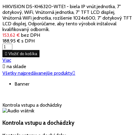
HIKVISION DS-KH6320-WTE1 - biela IP vnút.jednotka, 7"
dotykový, WiFi, Vnútorná jednotka, 7" TFT LCD displej,
Vnútorná WiFi jednotka, rozíšenie 1024x600, 7" dotykový TFT
LCD displej, Odporúčame, aby tento výrobok inštaloval
kvalifikovaný odborník.
153,62 €
bez DPH
188,95 €
s DPH

Vložiť do košíka
Viac

na sklade
Všetky najpredávanejšie produkty

Banner
Kontrola vstupu a dochádzky
Kontrola vstupu a dochádzky