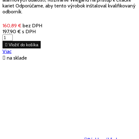
kariet Odporúčame, aby tento výrobok inštaloval kvalifikovaný
odborník.
160,89 €
bez DPH
197,90 €
s DPH

Vložiť do košíka
Viac

na sklade