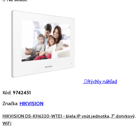

Rýchly náhľad
Kód:
9742451
Značka:
HIKVISION
HIKVISION DS-KH6320-WTE1 - biela IP vnút.jednotka, 7" dotykový,
WiFi