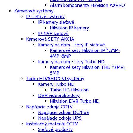
Alarm komponenty Hikvision AXPRO
Kamerové systémy
IP sieťové systémy
IP kamery sieťové
Hikvision IP kamery
IP NVR sieťové
Kamerové SETY-AKCIA
Kamery na dom - sety IP sieťové
Kamerové sety Hikvision IP *2MP-
4MP-8MP
Kamery na dom - sety Turbo HD
Kamerové sety Hikvision THD *2MP-
5MP
Turbo HD/AHD/CVI systémy
Kamery Turbo HD
Turbo HD Hikvision
DVR videorekordéry
Hikvision DVR Turbo HD
Napájacie zdroje CCTV
Napájacie zdroje DC/PoE
Napájacie zdroje UPS
Inštalačný materiál CCTV
Sieťové produkty