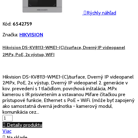

Rýchly náhľad
Kód:
6542759
Značka:
HIKVISION
Hikvision DS-KV8113-WME1-(C)/surface, Dverný IP videopanel
2MPx, PoE, 2x výstup, WIFI
Hikvision DS-KV8113-WME1-(C)/surface, Dverný IP videopanel
2MPx, PoE, 2x výstup, Dverný IP videopanel 2. generácie v
kov. prevedení s 1 tlačidlom, povrchová inštalácia, MPx
kamerou s IR prisvietením a vstavanou Mifare čítačkou pre
prístupové funkcie, Ethernet s PoE + WiFi. (môže byť zapojený
ako samostatná dverná jednotka - kamerový modul,
komunikácia cez...

Detaily produktu
Viac

Na sklade