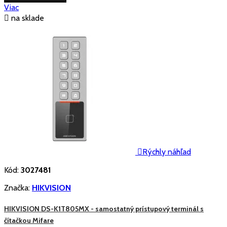
Viac

na sklade

Rýchly náhľad
Kód:
3027481
Značka:
HIKVISION
HIKVISION DS-K1T805MX - samostatný prístupový terminál s
čítačkou Mifare