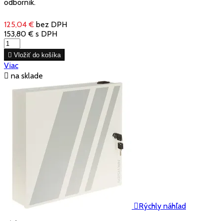
odborník.
125,04 €
bez DPH
153,80 €
s DPH

Vložiť do košíka
Viac

na sklade

Rýchly náhľad