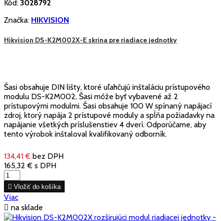
Kód:
3028792
Značka:
HIKVISION
Hikvision DS-K2M002X-E skrina pre riadiace jednotky
Šasi obsahuje DIN lišty, ktoré uľahčujú inštaláciu prístupového
modulu DS-K2M002, Šasi môže byť vybavené až 2
prístupovými modulmi. Šasi obsahuje 100 W spínaný napájací
zdroj, ktorý napája 2 prístupové moduly a spĺňa požiadavky na
napájanie všetkých príslušenstiev 4 dverí. Odporúčame, aby
tento výrobok inštaloval kvalifikovaný odborník.
134,41 €
bez DPH
165,32 €
s DPH

Vložiť do košíka
Viac

na sklade