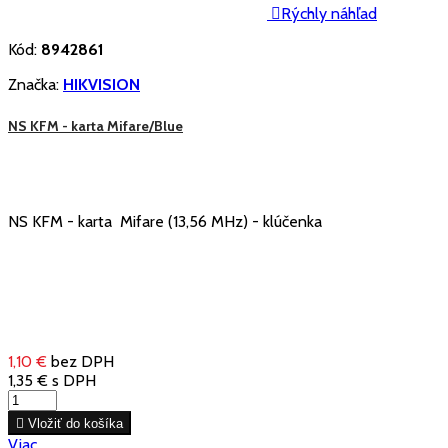

Rýchly náhľad
Kód:
8942861
Značka:
HIKVISION
NS KFM - karta Mifare/Blue
NS KFM - karta Mifare (13,56 MHz) - klúčenka
1,10 €
bez DPH
1,35 €
s DPH

Vložiť do košíka
Viac