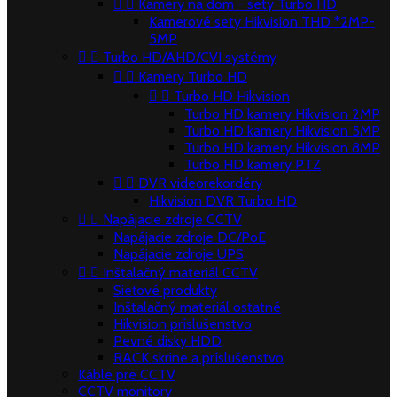


Kamery na dom - sety Turbo HD
Kamerové sety Hikvision THD *2MP-
5MP


Turbo HD/AHD/CVI systémy


Kamery Turbo HD


Turbo HD Hikvision
Turbo HD kamery Hikvision 2MP
Turbo HD kamery Hikvision 5MP
Turbo HD kamery Hikvision 8MP
Turbo HD kamery PTZ


DVR videorekordéry
Hikvision DVR Turbo HD


Napájacie zdroje CCTV
Napájacie zdroje DC/PoE
Napájacie zdroje UPS


Inštalačný materiál CCTV
Sieťové produkty
Inštalačný materiál ostatné
Hikvision príslušenstvo
Pevné disky HDD
RACK skrine a príslušenstvo
Káble pre CCTV
CCTV monitory