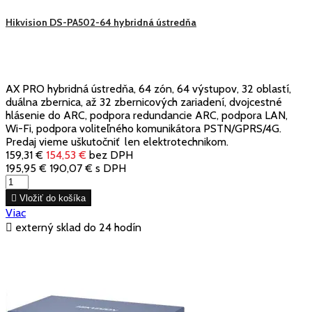
Hikvision DS-PA502-64 hybridná ústredňa
AX PRO hybridná ústredňa, 64 zón, 64 výstupov, 32 oblastí,
duálna zbernica, až 32 zbernicových zariadení, dvojcestné
hlásenie do ARC, podpora redundancie ARC, podpora LAN,
Wi-Fi, podpora voliteľného komunikátora PSTN/GPRS/4G.
Predaj vieme uškutočniť len elektrotechnikom.
159,31 €
154,53 €
bez DPH
195,95 €
190,07 €
s DPH

Vložiť do košíka
Viac

externý sklad do 24 hodín