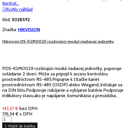

Rýchly náhľad
Kód:
3028592
Značka:
HIKVISION
Hikvision DS-K2M002X rozširujúci modul riadiacej jednotky
PDS-K2M002X rozširujúci modul riadiacej jednotky, poporuje
ovládanie 2 dverí. Môže sa pripojiť k access kontroléru
prostredníctvom RS-485,Pripojnie k čítačke kariet
prostredníctvom RS-485 (OSDP) alebo Wiegand,,Inštaluje sa
na DIN lištu,Podporuje nabíjanie a vybíjanie batérie,Podporuje
indikátory stavu,ako je napájanie, komunikácia a prevádzka...
143,37 €
bez DPH
176,34 €
s DPH

Vložiť do košíka