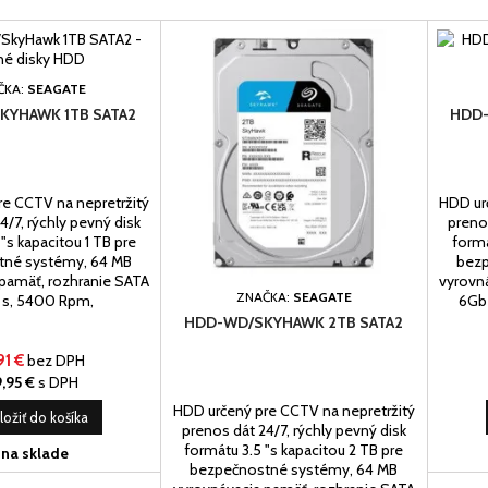
ČKA:
SEAGATE
KYHAWK 1TB SATA2
HDD-
e CCTV na nepretržitý
HDD ur
4/7, rýchly pevný disk
prenos
"s kapacitou 1 TB pre
formá
tné systémy, 64 MB
bezp
pamäť, rozhranie SATA
vyrovn
ZNAČKA:
SEAGATE
 s, 5400 Rpm,
6Gb 
HDD-WD/SKYHAWK 2TB SATA2
91 €
bez DPH
,95 €
s DPH
HDD určený pre CCTV na nepretržitý
ložiť do košíka
prenos dát 24/7, rýchly pevný disk
formátu 3.5 "s kapacitou 2 TB pre
na sklade
bezpečnostné systémy, 64 MB