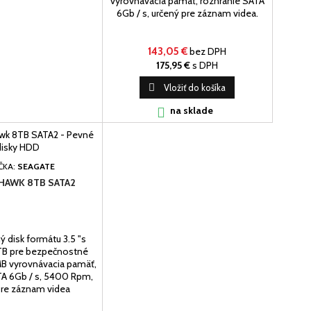
vyrovnávacia pamäť, rozhranie SATA
6Gb / s, určený pre záznam videa.
143,05 €
bez DPH
175,95 €
s DPH

Vložiť do košíka
na sklade

ČKA:
SEAGATE
HAWK 8TB SATA2
ý disk formátu 3.5 "s
TB pre bezpečnostné
B vyrovnávacia pamäť,
TA 6Gb / s, 5400 Rpm,
pre záznam videa