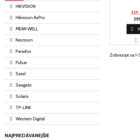
HIKVISION
325,
Hikvision AxPro
399
MEAN WELL

V

Nestrom
Paradox
Zobrazuje sa 1-
Pulsar
Satel
Seagate
Solarix
TP-LINK
Western Digital
NAJPREDÁVANEJŠIE