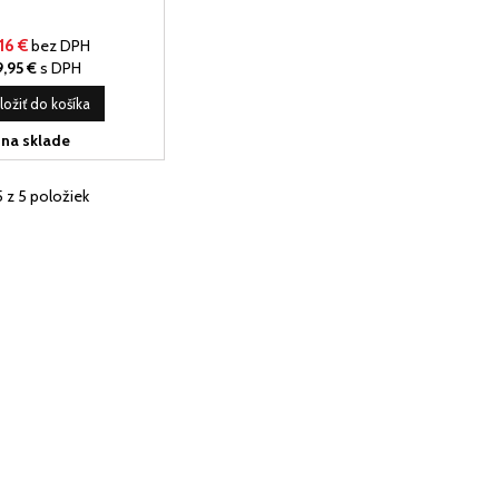
16 €
bez DPH
,95 €
s DPH
ložiť do košíka
na sklade
5 z 5 položiek