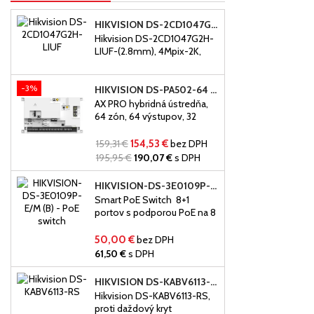
HIKVISION DS-2CD1047G2H-LIUF-(2.8MM), 4MPIX-2K, SMART IR 30M, IP67, POE, MIKROFÓN, SLOT NA SD
Hikvision DS-2CD1047G2H-
LIUF-(2.8mm), 4Mpix-2K,
H.265+, Smart IR 30m, IP67,
PoE, mikrofón, slot na SD, 4
-3%
MPix IP kamera, SMART
HIKVISION DS-PA502-64 HYBRIDNÁ ÚSTREDŇA
ColorVu s Hybridným
AX PRO hybridná ústredňa,
prísvitom, zobrazenie živých
64 zón, 64 výstupov, 32
farieb - nonstop,
oblastí, duálna zbernica, až
32 zbernicových zariadení,
159,31 €
154,53 €
bez DPH
dvojcestné hlásenie do ARC,
195,95 €
190,07 €
s DPH
podpora redundancie ARC,
podpora LAN, Wi-Fi, podpora
HIKVISION-DS-3E0109P-E/M (C)- 8× 10/100 MBPS-POE SWITCH - 60W
voliteľného komunikátora
Smart PoE Switch 8+1
PSTN/GPRS/4G. Predaj
portov s podporou PoE na 8
vieme uškutočniť len
portoch a 1 port typu Uplink,
elektrotechnikom.
max.výkon portu 60W,
50,00 €
bez DPH
všetko je založené na Fast
61,50 €
s DPH
Ethernet architektúre siete
LAN a tak podporuje
HIKVISION DS-KABV6113-RS, PROTI DAŽDOVÝ KRYT POVRCH.MONTAZ
prenosovú rýchlosť 10/100
Hikvision DS-KABV6113-RS,
Mbps. Automaticky detekuje
proti daždový kryt
a napája zariadenia