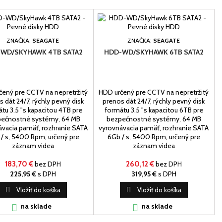
ZNAČKA:
SEAGATE
ZNAČKA:
SEAGATE
WD/SKYHAWK 4TB SATA2
HDD-WD/SKYHAWK 6TB SATA2
čený pre CCTV na nepretržitý
HDD určený pre CCTV na nepretržitý
 dát 24/7, rýchly pevný disk
prenos dát 24/7, rýchly pevný disk
tu 3.5 "s kapacitou 4TB pre
formátu 3.5 "s kapacitou 6TB pre
ečnostné systémy, 64 MB
bezpečnostné systémy, 64 MB
ávacia pamäť, rozhranie SATA
vyrovnávacia pamäť, rozhranie SATA
/ s, 5400 Rpm, určený pre
6Gb / s, 5400 Rpm, určený pre
záznam videa
záznam videa
183,70 €
bez DPH
260,12 €
bez DPH
225,95 €
s DPH
319,95 €
s DPH

Vložiť do košíka

Vložiť do košíka
na sklade
na sklade

