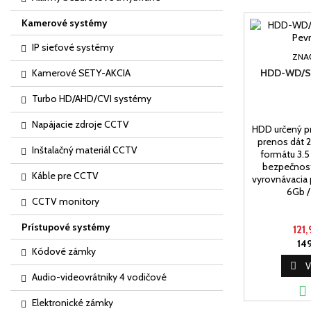
Kamerové systémy
IP sieťové systémy
ZNA
Kamerové SETY-AKCIA
HDD-WD/S
Turbo HD/AHD/CVI systémy
Napájacie zdroje CCTV
HDD určený pr
prenos dát 2
Inštalačný materiál CCTV
formátu 3.5 
bezpečnos
Káble pre CCTV
vyrovnávacia 
6Gb /
CCTV monitory
Prístupové systémy
121,
149
Kódové zámky

V
Audio-videovrátniky 4 vodičové

Elektronické zámky