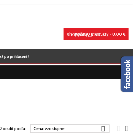
×
×
×
×
shopping_cart
Košík:
0
Produkty - 0,00 €
line
nam
)
ž po prihlásení !
)
)



Zoradiť podľa:
Cena: vzostupne