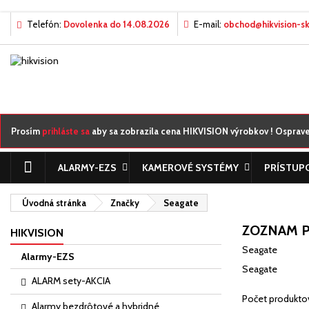
Telefón:
Dovolenka do 14.08.2026
E-mail:
obchod@hikvision-sk
M
((
((
Pr
((c
Mus
((l
žel
Prosím
prihláste sa
aby sa zobrazila cena HIKVISION výrobkov ! Ospraved
ALARMY-EZS
KAMEROVÉ SYSTÉMY
PRÍSTUP
Úvodná stránka
Značky
Seagate
ZOZNAM 
HIKVISION
Seagate
Alarmy-EZS
Seagate
ALARM sety-AKCIA
Počet produktov
Alarmy bezdrôtové a hybridné