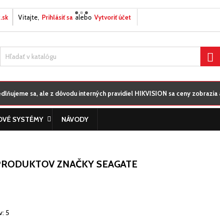
.sk
Vitajte,
Prihlásiť sa
alebo
Vytvoriť účet
ôj zoznamy prianí
modalTitle))
title))
ihlásiť sa
onfirmMessage))
íte byť prihlásený, aby ste si mohli výrobky uložiť do svojho zoznamu

abel))
aní.
add_circle_out
Vytvorte nový zoz
((cancelText))
((modalDeleteText)
lňujeme sa, ale z dôvodu interných pravidiel HIKVISION sa ceny zobrazia a
((cancelText))
((loginText)
((cancelText))
((createText)
OVÉ SYSTÉMY
NÁVODY
PRODUKTOV ZNAČKY SEAGATE
: 5