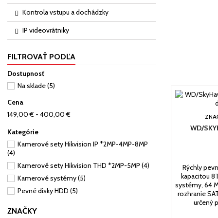
Kontrola vstupu a dochádzky
IP videovrátniky
FILTROVAŤ PODĽA
Dostupnosť
Na sklade
(5)
Cena
149,00 € - 400,00 €
ZNA
WD/SKY
Kategórie
Kamerové sety Hikvision IP *2MP-4MP-8MP
(4)
Kamerové sety Hikvision THD *2MP-5MP
(4)
Rýchly pevn
kapacitou 8
Kamerové systémy
(5)
systémy, 64 M
Pevné disky HDD
(5)
rozhranie SA
určený 
ZNAČKY