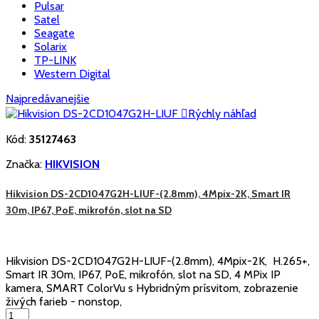
Pulsar
Satel
Seagate
Solarix
TP-LINK
Western Digital
Najpredávanejšie

Rýchly náhľad
Kód:
35127463
Značka:
HIKVISION
Hikvision DS-2CD1047G2H-LIUF-(2.8mm), 4Mpix-2K, Smart IR
30m, IP67, PoE, mikrofón, slot na SD
Hikvision DS-2CD1047G2H-LIUF-(2.8mm), 4Mpix-2K, H.265+,
Smart IR 30m, IP67, PoE, mikrofón, slot na SD, 4 MPix IP
kamera, SMART ColorVu s Hybridným prísvitom, zobrazenie
živých farieb - nonstop,