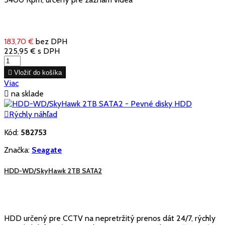
183,70 €
bez DPH
225,95 €
s DPH

Vložiť do košíka
Viac

na sklade

Rýchly náhľad
Kód:
582753
Značka:
Seagate
HDD-WD/SkyHawk 2TB SATA2
HDD určený pre CCTV na nepretržitý prenos dát 24/7, rýchly