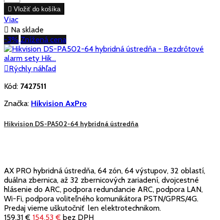

Vložiť do košíka
Viac

Na sklade
-3%
Znížená cena

Rýchly náhľad
Kód:
7427511
Značka:
Hikvision AxPro
Hikvision DS-PA502-64 hybridná ústredňa
AX PRO hybridná ústredňa, 64 zón, 64 výstupov, 32 oblastí,
duálna zbernica, až 32 zbernicových zariadení, dvojcestné
hlásenie do ARC, podpora redundancie ARC, podpora LAN,
Wi-Fi, podpora voliteľného komunikátora PSTN/GPRS/4G.
Predaj vieme uškutočniť len elektrotechnikom.
159,31 €
154,53 €
bez DPH