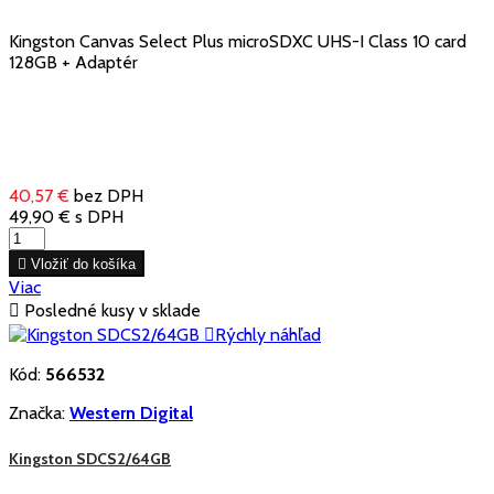
Kingston Canvas Select Plus microSDXC UHS-I Class 10 card
128GB + Adaptér
40,57 €
bez DPH
49,90 €
s DPH

Vložiť do košíka
Viac

Posledné kusy v sklade

Rýchly náhľad
Kód:
566532
Značka:
Western Digital
Kingston SDCS2/64GB