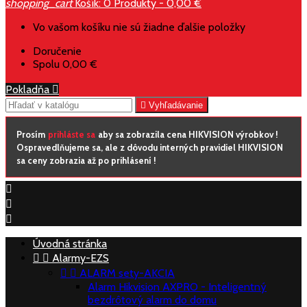
shopping_cart
Košík:
0
Produkty - 0,00 €
Vo vašom košíku nie sú žiadne ďalšie položky
Doručenie
Spolu
0,00 €
Pokladňa


Vyhľadávanie
Prosím
prihláste sa
aby sa zobrazila cena HIKVISION výrobkov !
Ospravedlňujeme sa, ale z dôvodu interných pravidiel HIKVISION
sa ceny zobrazia až po prihlásení !



Úvodná stránka


Alarmy-EZS


ALARM sety-AKCIA
Alarm Hikvision AXPRO - Inteligentný
bezdrôtový alarm do domu