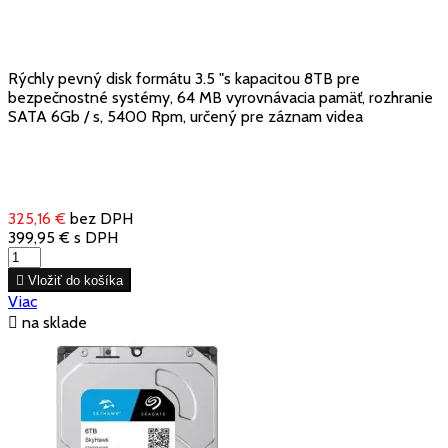
Rýchly pevný disk formátu 3.5 "s kapacitou 8TB pre
bezpečnostné systémy, 64 MB vyrovnávacia pamäť, rozhranie
SATA 6Gb / s, 5400 Rpm, určený pre záznam videa
325,16 €
bez DPH
399,95 €
s DPH

Vložiť do košíka
Viac

na sklade