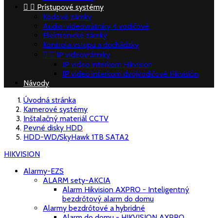


Prístupové systémy
Kódové zámky
Audio-videovrátniky 4 vodičové
Elektronické zámky
Kontrola vstupu a dochádzky


IP videovrátniky
IP video interkom Hikvision
IP video interkom dvojvodičové Hikvision
Návody
Úvodná stránka
Kamerové systémy
Inštalačný materiál CCTV
Pevné disky HDD
HDD-WD/SkyHawk 1TB SATA2
HIKVISION
Alarmy-EZS
ALARM sety-AKCIA
Alarm Hikvision AXPRO - Inteligentný
bezdrôtový alarm do domu
Alarmy bezdrôtové a hybridné
Alarm do domu - HIKVISION AXPRO