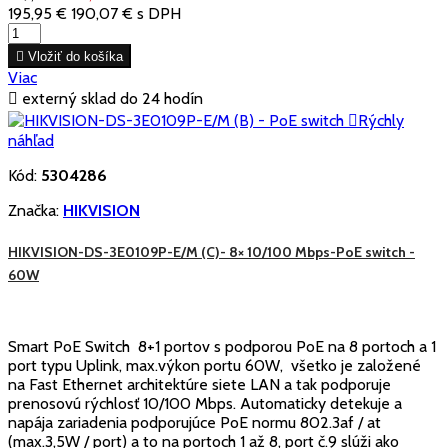
195,95 €
190,07 €
s DPH

Vložiť do košíka
Viac

externý sklad do 24 hodín

Rýchly
náhľad
Kód:
5304286
Značka:
HIKVISION
HIKVISION-DS-3E0109P-E/M (C)- 8× 10/100 Mbps-PoE switch -
60W
Smart PoE Switch 8+1 portov s podporou PoE na 8 portoch a 1
port typu Uplink, max.výkon portu 60W, všetko je založené
na Fast Ethernet architektúre siete LAN a tak podporuje
prenosovú rýchlosť 10/100 Mbps. Automaticky detekuje a
napája zariadenia podporujúce PoE normu 802.3af / at
(max.3,5W / port) a to na portoch 1 až 8, port č.9 slúži ako