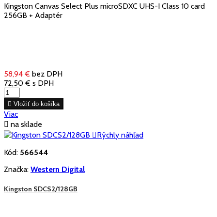
Kingston Canvas Select Plus microSDXC UHS-I Class 10 card
256GB + Adaptér
58,94 €
bez DPH
72,50 €
s DPH

Vložiť do košíka
Viac

na sklade

Rýchly náhľad
Kód:
566544
Značka:
Western Digital
Kingston SDCS2/128GB