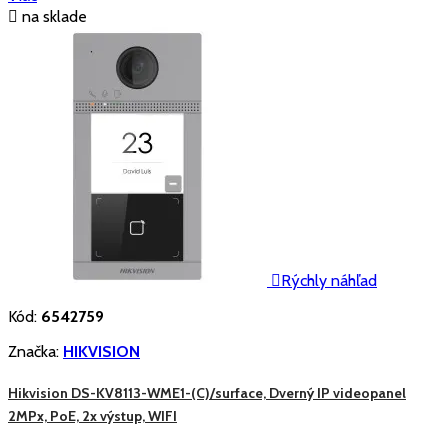

na sklade

Rýchly náhľad
Kód:
6542759
Značka:
HIKVISION
Hikvision DS-KV8113-WME1-(C)/surface, Dverný IP videopanel
2MPx, PoE, 2x výstup, WIFI