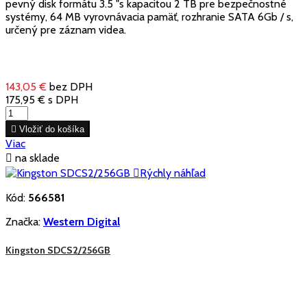
pevný disk formátu 3.5 "s kapacitou 2 TB pre bezpečnostné
systémy, 64 MB vyrovnávacia pamäť, rozhranie SATA 6Gb / s,
určený pre záznam videa.
143,05 €
bez DPH
175,95 €
s DPH

Vložiť do košíka
Viac

na sklade

Rýchly náhľad
Kód:
566581
Značka:
Western Digital
Kingston SDCS2/256GB