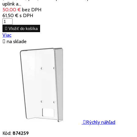
uplink a...
50,00 €
bez DPH
61,50 €
s DPH

Vložiť do košíka
Viac

na sklade

Rýchly náhľad
Kód:
874259