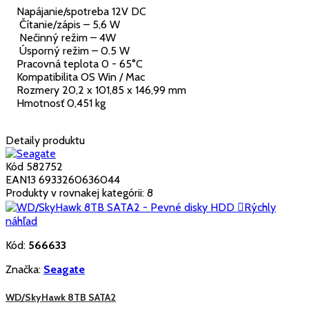
Napájanie/spotreba 12V DC
Čítanie/zápis – 5,6 W
Nečinný režim – 4W
Úsporný režim – 0.5 W
Pracovná teplota 0 - 65°C
Kompatibilita OS Win / Mac
Rozmery 20,2 x 101,85 x 146,99 mm
Hmotnosť 0,451 kg
Detaily produktu
Kód
582752
EAN13
6933260636044
Produkty v rovnakej kategórii: 8

Rýchly
náhľad
Kód:
566633
Značka:
Seagate
WD/SkyHawk 8TB SATA2