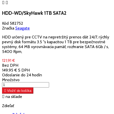


HDD-WD/SkyHawk 1TB SATA2
Kód
582752
Značka
Seagate
HDD určený pre CCTV na nepretržitý prenos dát 24/7, rýchly
pevný disk formátu 3.5 "s kapacitou 1 TB pre bezpečnostné
systémy, 64 MB vyrovnávacia pamäť, rozhranie SATA 6Gb / s,
5400 Rpm,
121,91 €
Bez DPH
149,95 €
S DPH
Odoslanie do 24 hodín
Množstvo

Vložiť do košíka

na sklade
Zdieľať