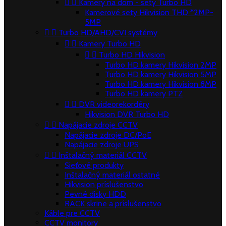


Kamery na dom - sety Turbo HD
Kamerové sety Hikvision THD *2MP-
5MP


Turbo HD/AHD/CVI systémy


Kamery Turbo HD


Turbo HD Hikvision
Turbo HD kamery Hikvision 2MP
Turbo HD kamery Hikvision 5MP
Turbo HD kamery Hikvision 8MP
Turbo HD kamery PTZ


DVR videorekordéry
Hikvision DVR Turbo HD


Napájacie zdroje CCTV
Napájacie zdroje DC/PoE
Napájacie zdroje UPS


Inštalačný materiál CCTV
Sieťové produkty
Inštalačný materiál ostatné
Hikvision príslušenstvo
Pevné disky HDD
RACK skrine a príslušenstvo
Káble pre CCTV
CCTV monitory