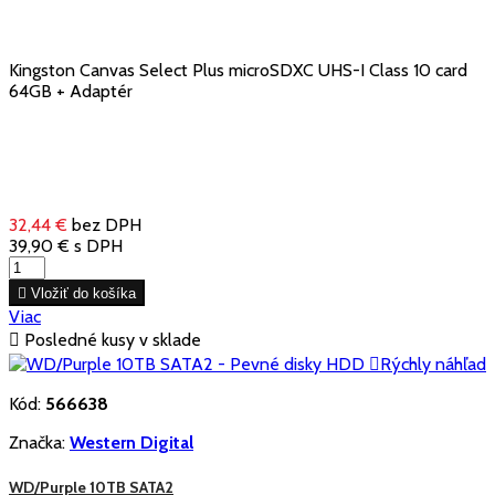
Kingston Canvas Select Plus microSDXC UHS-I Class 10 card
64GB + Adaptér
32,44 €
bez DPH
39,90 €
s DPH

Vložiť do košíka
Viac

Posledné kusy v sklade

Rýchly náhľad
Kód:
566638
Značka:
Western Digital
WD/Purple 10TB SATA2