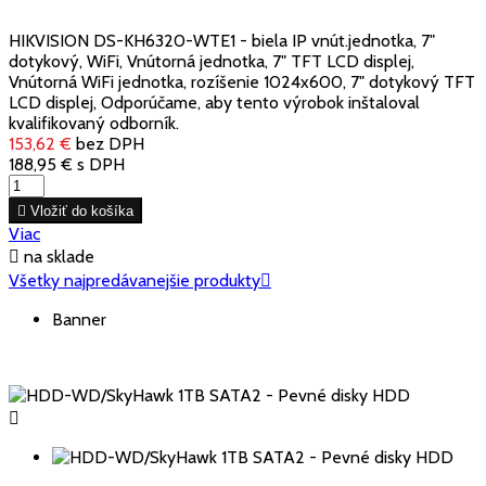
HIKVISION DS-KH6320-WTE1 - biela IP vnút.jednotka, 7"
dotykový, WiFi, Vnútorná jednotka, 7" TFT LCD displej,
Vnútorná WiFi jednotka, rozíšenie 1024x600, 7" dotykový TFT
LCD displej, Odporúčame, aby tento výrobok inštaloval
kvalifikovaný odborník.
153,62 €
bez DPH
188,95 €
s DPH

Vložiť do košíka
Viac

na sklade
Všetky najpredávanejšie produkty

Banner
