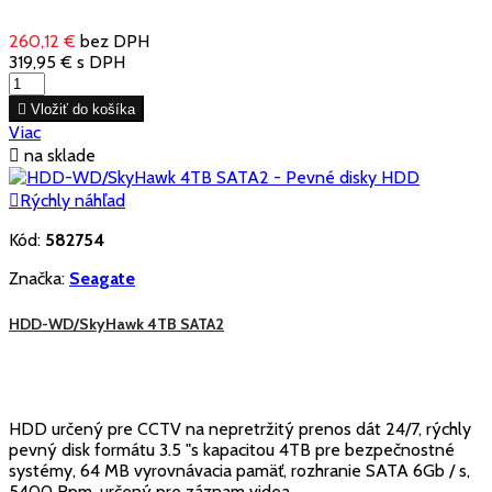
260,12 €
bez DPH
319,95 €
s DPH

Vložiť do košíka
Viac

na sklade

Rýchly náhľad
Kód:
582754
Značka:
Seagate
HDD-WD/SkyHawk 4TB SATA2
HDD určený pre CCTV na nepretržitý prenos dát 24/7, rýchly
pevný disk formátu 3.5 "s kapacitou 4TB pre bezpečnostné
systémy, 64 MB vyrovnávacia pamäť, rozhranie SATA 6Gb / s,
5400 Rpm, určený pre záznam videa