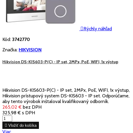

Rýchly náhľad
Kód:
3742770
Značka:
HIKVISION
Hikvision DS-KIS603-P(C) - IP set, 2MPx, PoE, WIFI, 1x výstup
Hikvision DS-KIS603-P(C) - IP set, 2MPx, PoE, WIFI, 1x výstup,
Hikvision prístupový system DS-KIS603 - IP set. Odporúčame,
aby tento výrobok inštaloval kvalifikovaný odborník.
265,02 €
bez DPH
325,98 €
s DPH

Vložiť do košíka
Viac