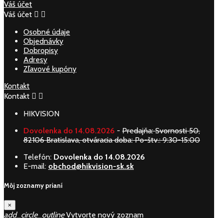
Váš účet
Váš účet


Osobné údaje
Objednávky
Dobropisy
Adresy
Zľavové kupóny
Kontakt
Kontakt


HIKVISION
Dovolenka do 14.08.2026
-
Predajňa: Svornosti 50,
82106 Bratislava, otváracia doba: Po-štv.: 9:30-15:00
Telefón:
Dovolenka do 14.08.2026
E-mail:
obchod@hikvision-sk.sk
Môj zoznamy prianí
×
add_circle_outline
Vytvorte nový zoznam