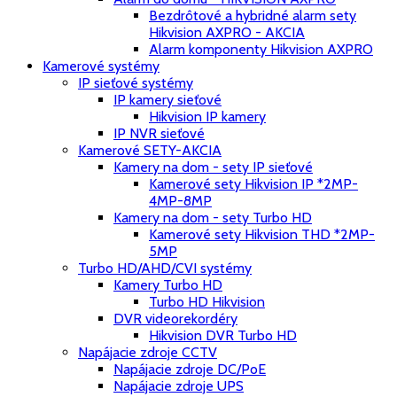
Bezdrôtové a hybridné alarm sety
Hikvision AXPRO - AKCIA
Alarm komponenty Hikvision AXPRO
Kamerové systémy
IP sieťové systémy
IP kamery sieťové
Hikvision IP kamery
IP NVR sieťové
Kamerové SETY-AKCIA
Kamery na dom - sety IP sieťové
Kamerové sety Hikvision IP *2MP-
4MP-8MP
Kamery na dom - sety Turbo HD
Kamerové sety Hikvision THD *2MP-
5MP
Turbo HD/AHD/CVI systémy
Kamery Turbo HD
Turbo HD Hikvision
DVR videorekordéry
Hikvision DVR Turbo HD
Napájacie zdroje CCTV
Napájacie zdroje DC/PoE
Napájacie zdroje UPS