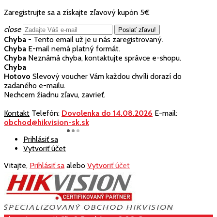
Zaregistrujte sa a získajte zľavový kupón 5€
close
Chyba
- Tento email už je u nás zaregistrovaný.
Chyba
E-mail nemá platný formát.
Chyba
Neznámá chyba, kontaktujte správce e-shopu.
Chyba
Hotovo
Slevový voucher Vám každou chvíli dorazí do
zadaného e-mailu.
Nechcem žiadnu zľavu, zavrieť.
Kontakt
Telefón:
Dovolenka do 14.08.2026
E-mail:
obchod@hikvision-sk.sk
Prihlásiť sa
Vytvoriť účet
Vitajte,
Prihlásiť sa
alebo
Vytvoriť účet