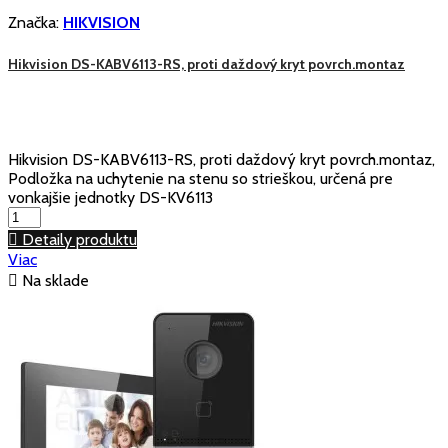
Značka:
HIKVISION
Hikvision DS-KABV6113-RS, proti daždový kryt povrch.montaz
Hikvision DS-KABV6113-RS, proti daždový kryt povrch.montaz,
Podložka na uchytenie na stenu so strieškou, určená pre
vonkajšie jednotky DS-KV6113

Detaily produktu
Viac

Na sklade