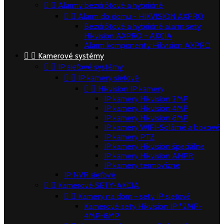


Alarmy bezdrôtové a hybridné


Alarm do domu - HIKVISION AXPRO
Bezdrôtové a hybridné alarm sety
Hikvision AXPRO - AKCIA
Alarm komponenty Hikvision AXPRO


Kamerové systémy


IP sieťové systémy


IP kamery sieťové


Hikvision IP kamery
IP kamery Hikvision 2MP
IP kamery Hikvision 4MP
IP kamery Hikvision 8MP
IP kamery WIFI-Solárné a boxové
IP kamery PTZ
IP kamery Hikvision špeciálne
IP kamery Hikvision ANPR
IP kamery termovízne
IP NVR sieťové


Kamerové SETY-AKCIA


Kamery na dom - sety IP sieťové
Kamerové sety Hikvision IP *2MP-
4MP-8MP