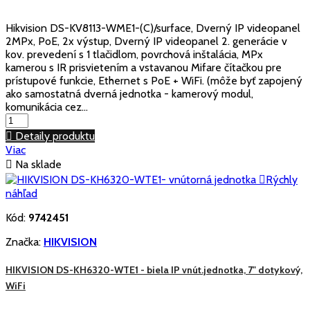
Hikvision DS-KV8113-WME1-(C)/surface, Dverný IP videopanel
2MPx, PoE, 2x výstup, Dverný IP videopanel 2. generácie v
kov. prevedení s 1 tlačidlom, povrchová inštalácia, MPx
kamerou s IR prisvietením a vstavanou Mifare čítačkou pre
prístupové funkcie, Ethernet s PoE + WiFi. (môže byť zapojený
ako samostatná dverná jednotka - kamerový modul,
komunikácia cez...

Detaily produktu
Viac

Na sklade

Rýchly
náhľad
Kód:
9742451
Značka:
HIKVISION
HIKVISION DS-KH6320-WTE1 - biela IP vnút.jednotka, 7" dotykový,
WiFi