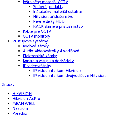
Inštalačný materiál CCTV
Sieťové produkty
Inštalačný materiál ostatné
Hikvision príslušenstvo
Pevné disky HDD
RACK skrine a príslušenstvo
Káble pre CCTV
CCTV monitory
Prístupové systémy
Kódové zámky
Audio-videovrátniky 4 vodičové
Elektronické zámky
Kontrola vstupu a dochádzky
IP videovrátniky
IP video interkom Hikvision
IP video interkom dvojvodičové Hikvision
Značky
HIKVISION
Hikvision AxPro
MEAN WELL
Nestrom
Paradox