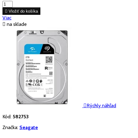

Vložiť do košíka
Viac

na sklade

Rýchly náhľad
Kód:
582753
Značka:
Seagate