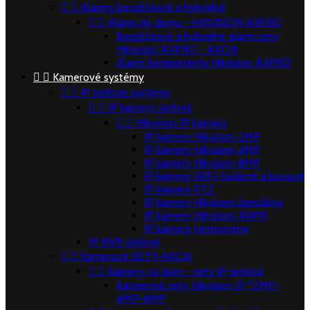


Alarmy bezdrôtové a hybridné


Alarm do domu - HIKVISION AXPRO
Bezdrôtové a hybridné alarm sety
Hikvision AXPRO - AKCIA
Alarm komponenty Hikvision AXPRO


Kamerové systémy


IP sieťové systémy


IP kamery sieťové


Hikvision IP kamery
IP kamery Hikvision 2MP
IP kamery Hikvision 4MP
IP kamery Hikvision 8MP
IP kamery WIFI-Solárné a boxové
IP kamery PTZ
IP kamery Hikvision špeciálne
IP kamery Hikvision ANPR
IP kamery termovízne
IP NVR sieťové


Kamerové SETY-AKCIA


Kamery na dom - sety IP sieťové
Kamerové sety Hikvision IP *2MP-
4MP-8MP