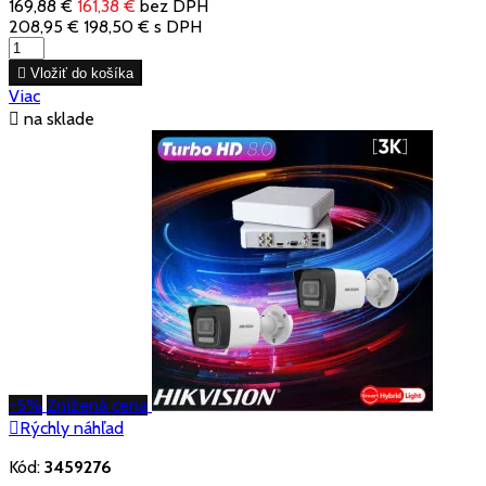
169,88 €
161,38 €
bez DPH
208,95 €
198,50 €
s DPH

Vložiť do košíka
Viac

na sklade
-5%
Znížená cena

Rýchly náhľad
Kód:
3459276