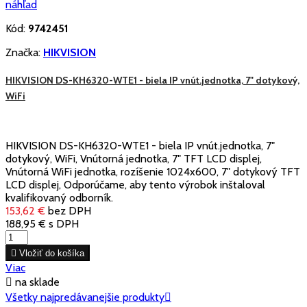
náhľad
Kód:
9742451
Značka:
HIKVISION
HIKVISION DS-KH6320-WTE1 - biela IP vnút.jednotka, 7" dotykový,
WiFi
HIKVISION DS-KH6320-WTE1 - biela IP vnút.jednotka, 7"
dotykový, WiFi, Vnútorná jednotka, 7" TFT LCD displej,
Vnútorná WiFi jednotka, rozíšenie 1024x600, 7" dotykový TFT
LCD displej, Odporúčame, aby tento výrobok inštaloval
kvalifikovaný odborník.
153,62 €
bez DPH
188,95 €
s DPH

Vložiť do košíka
Viac

na sklade
Všetky najpredávanejšie produkty
