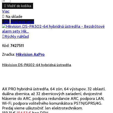

Vložiť do košíka
Viac

Na sklade
-3%
Znížená cena

Rýchly náhľad
Kód:
7427511
Značka:
Hikvision AxPro
Hikvision DS-PA502-64 hybridná ústredňa
AX PRO hybridná ústredňa, 64 zón, 64 výstupov, 32 oblastí,
duálna zbernica, až 32 zbernicových zariadení, dvojcestné
hlásenie do ARC, podpora redundancie ARC, podpora LAN,
Wi-Fi, podpora voliteľného komunikátora PSTN/GPRS/4G.
Predaj vieme uškutočniť len elektrotechnikom.
159,31 €
154,53 €
bez DPH