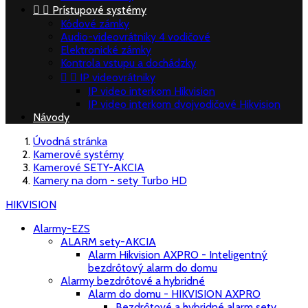


Prístupové systémy
Kódové zámky
Audio-videovrátniky 4 vodičové
Elektronické zámky
Kontrola vstupu a dochádzky


IP videovrátniky
IP video interkom Hikvision
IP video interkom dvojvodičové Hikvision
Návody
Úvodná stránka
Kamerové systémy
Kamerové SETY-AKCIA
Kamery na dom - sety Turbo HD
HIKVISION
Alarmy-EZS
ALARM sety-AKCIA
Alarm Hikvision AXPRO - Inteligentný
bezdrôtový alarm do domu
Alarmy bezdrôtové a hybridné
Alarm do domu - HIKVISION AXPRO
Bezdrôtové a hybridné alarm sety