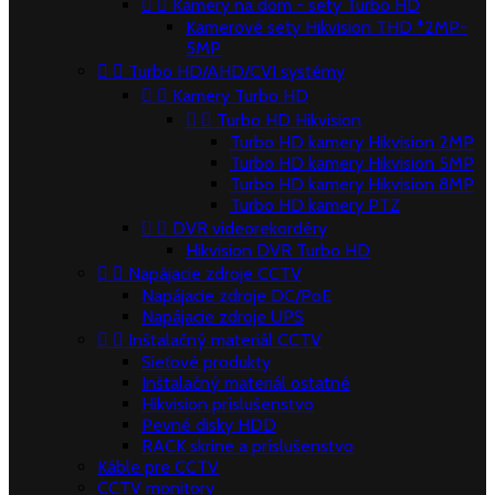


Kamery na dom - sety Turbo HD
Kamerové sety Hikvision THD *2MP-
5MP


Turbo HD/AHD/CVI systémy


Kamery Turbo HD


Turbo HD Hikvision
Turbo HD kamery Hikvision 2MP
Turbo HD kamery Hikvision 5MP
Turbo HD kamery Hikvision 8MP
Turbo HD kamery PTZ


DVR videorekordéry
Hikvision DVR Turbo HD


Napájacie zdroje CCTV
Napájacie zdroje DC/PoE
Napájacie zdroje UPS


Inštalačný materiál CCTV
Sieťové produkty
Inštalačný materiál ostatné
Hikvision príslušenstvo
Pevné disky HDD
RACK skrine a príslušenstvo
Káble pre CCTV
CCTV monitory