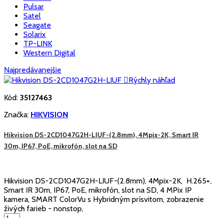
Pulsar
Satel
Seagate
Solarix
TP-LINK
Western Digital
Najpredávanejšie

Rýchly náhľad
Kód:
35127463
Značka:
HIKVISION
Hikvision DS-2CD1047G2H-LIUF-(2.8mm), 4Mpix-2K, Smart IR
30m, IP67, PoE, mikrofón, slot na SD
Hikvision DS-2CD1047G2H-LIUF-(2.8mm), 4Mpix-2K, H.265+,
Smart IR 30m, IP67, PoE, mikrofón, slot na SD, 4 MPix IP
kamera, SMART ColorVu s Hybridným prísvitom, zobrazenie
živých farieb - nonstop,