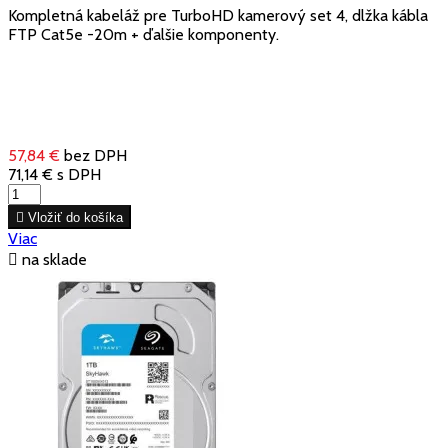
Kompletná kabeláž pre TurboHD kamerový set 4, dlžka kábla
FTP Cat5e -20m + ďalšie komponenty.
57,84 €
bez DPH
71,14 €
s DPH

Vložiť do košíka
Viac

na sklade