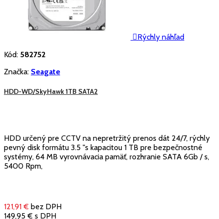

Rýchly náhľad
Kód:
582752
Značka:
Seagate
HDD-WD/SkyHawk 1TB SATA2
HDD určený pre CCTV na nepretržitý prenos dát 24/7, rýchly
pevný disk formátu 3.5 "s kapacitou 1 TB pre bezpečnostné
systémy, 64 MB vyrovnávacia pamäť, rozhranie SATA 6Gb / s,
5400 Rpm,
121,91 €
bez DPH
149,95 €
s DPH