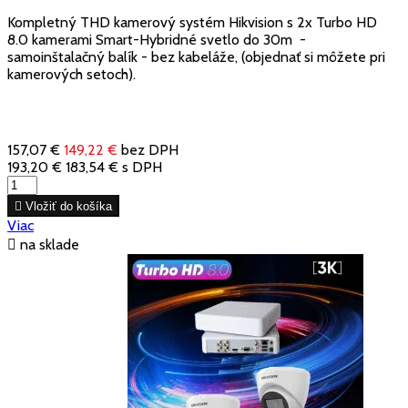
Kompletný THD kamerový systém Hikvision s 2x Turbo HD
8.0 kamerami Smart-Hybridné svetlo do 30m -
samoinštalačný balík - bez kabeláže, (objednať si môžete pri
kamerových setoch).
157,07 €
149,22 €
bez DPH
193,20 €
183,54 €
s DPH

Vložiť do košíka
Viac

na sklade