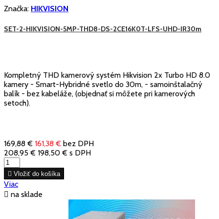
Značka:
HIKVISION
SET-2-HIKVISION-5MP-THD8-DS-2CE16K0T-LFS-UHD-IR30m
Kompletný THD kamerový systém Hikvision 2x Turbo HD 8.0
kamery - Smart-Hybridné svetlo do 30m, - samoinštalačný
balík - bez kabeláže, (objednať si môžete pri kamerových
setoch).
169,88 €
161,38 €
bez DPH
208,95 €
198,50 €
s DPH

Vložiť do košíka
Viac

na sklade