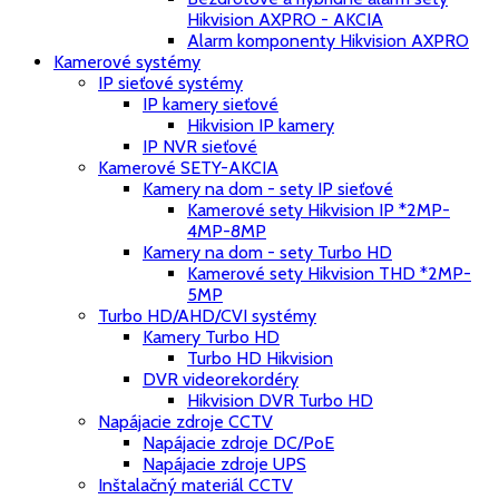
Hikvision AXPRO - AKCIA
Alarm komponenty Hikvision AXPRO
Kamerové systémy
IP sieťové systémy
IP kamery sieťové
Hikvision IP kamery
IP NVR sieťové
Kamerové SETY-AKCIA
Kamery na dom - sety IP sieťové
Kamerové sety Hikvision IP *2MP-
4MP-8MP
Kamery na dom - sety Turbo HD
Kamerové sety Hikvision THD *2MP-
5MP
Turbo HD/AHD/CVI systémy
Kamery Turbo HD
Turbo HD Hikvision
DVR videorekordéry
Hikvision DVR Turbo HD
Napájacie zdroje CCTV
Napájacie zdroje DC/PoE
Napájacie zdroje UPS
Inštalačný materiál CCTV