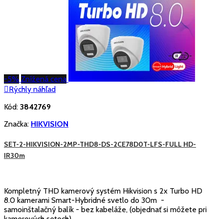
-5%
Znížená cena

Rýchly náhľad
Kód:
3842769
Značka:
HIKVISION
SET-2-HIKVISION-2MP-THD8-DS-2CE78D0T-LFS-FULL HD-
IR30m
Kompletný THD kamerový systém Hikvision s 2x Turbo HD
8.0 kamerami Smart-Hybridné svetlo do 30m -
samoinštalačný balík - bez kabeláže, (objednať si môžete pri
kamerových setoch).