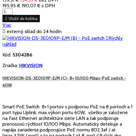
195,95 €
190,07 €
s DPH

Vložiť do košíka
Viac

externý sklad do 24 hodín

Rýchly
náhľad
Kód:
5304286
Značka:
HIKVISION
HIKVISION-DS-3E0109P-E/M (C)- 8× 10/100 Mbps-PoE switch -
60W
Smart PoE Switch 8+1 portov s podporou PoE na 8 portoch a 1
port typu Uplink, max.výkon portu 60W, všetko je založené
na Fast Ethernet architektúre siete LAN a tak podporuje
prenosovú rýchlosť 10/100 Mbps. Automaticky detekuje a
napája zariadenia podporujúce PoE normu 802.3af / at
(max.3,5W / port) a to na portoch 1 až 8, port č.9 slúži ako