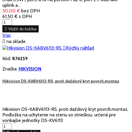
uplink a...
50,00 €
bez DPH
61,50 €
s DPH

Vložiť do košíka
Viac

na sklade

Rýchly náhľad
Kód:
874259
Značka:
HIKVISION
Hikvision DS-KABV6113-RS, proti daždový kryt povrch.montaz
Hikvision DS-KABV6113-RS, proti daždový kryt povrch.montaz,
Podložka na uchytenie na stenu so strieškou, určená pre
vonkajšie jednotky DS-KV6113