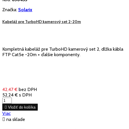
Značka:
Solarix
Kabeláž pre TurboHD kamerový set 2-20m
Kompletná kabeláž pre TurboHD kamerový set 2, dlžka kábla
FTP Cat5e -20m + ďalšie komponenty.
42,47 €
bez DPH
52,24 €
s DPH

Vložiť do košíka
Viac

na sklade