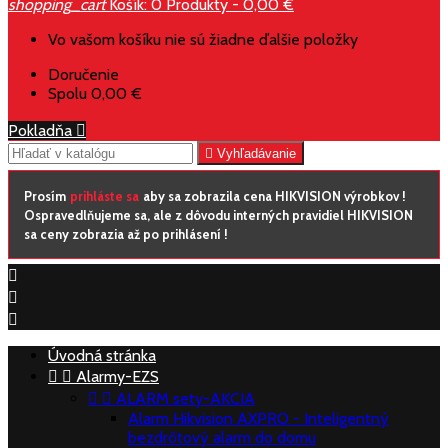
shopping_cart
Košík:
0
Produkty - 0,00 €
Vo vašom košíku nie sú žiadne ďalšie položky
Doručenie
Spolu
0,00 €
Pokladňa


Vyhľadávanie
Prosím
prihláste sa
aby sa zobrazila cena HIKVISION výrobkov !
Ospravedlňujeme sa, ale z dôvodu interných pravidiel HIKVISION
sa ceny zobrazia až po prihlásení !



Úvodná stránka


Alarmy-EZS


ALARM sety-AKCIA
Alarm Hikvision AXPRO - Inteligentný
bezdrôtový alarm do domu