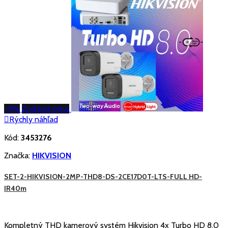
-5%
Znížená cena

Rýchly náhľad
Kód:
3453276
Značka:
HIKVISION
SET-2-HIKVISION-2MP-THD8-DS-2CE17D0T-LTS-FULL HD-
IR40m
Kompletný THD kamerový systém Hikvision 4x Turbo HD 8.0