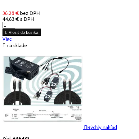
36,28 €
bez DPH
44,63 €
s DPH

Vložiť do košíka
Viac

na sklade

Rýchly náhľad
Kód:
636433