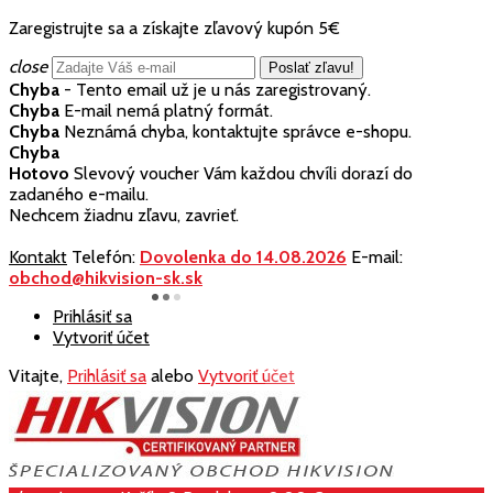
Zaregistrujte sa a získajte zľavový kupón 5€
close
Chyba
- Tento email už je u nás zaregistrovaný.
Chyba
E-mail nemá platný formát.
Chyba
Neznámá chyba, kontaktujte správce e-shopu.
Chyba
Hotovo
Slevový voucher Vám každou chvíli dorazí do
zadaného e-mailu.
Nechcem žiadnu zľavu, zavrieť.
Kontakt
Telefón:
Dovolenka do 14.08.2026
E-mail:
obchod@hikvision-sk.sk
Prihlásiť sa
Vytvoriť účet
Vitajte,
Prihlásiť sa
alebo
Vytvoriť účet