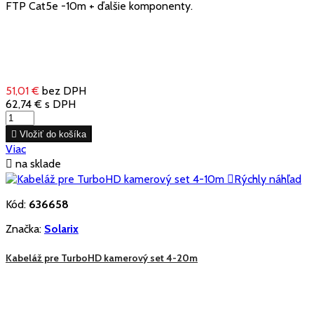
FTP Cat5e -10m + ďalšie komponenty.
51,01 €
bez DPH
62,74 €
s DPH

Vložiť do košíka
Viac

na sklade

Rýchly náhľad
Kód:
636658
Značka:
Solarix
Kabeláž pre TurboHD kamerový set 4-20m