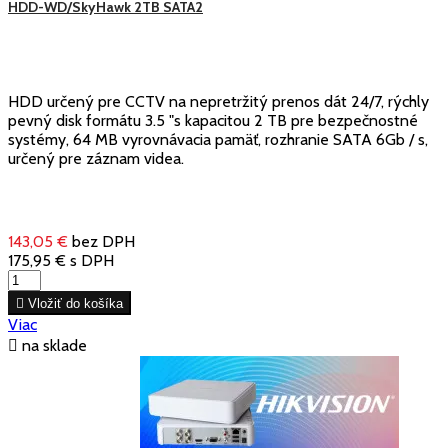
HDD-WD/SkyHawk 2TB SATA2
HDD určený pre CCTV na nepretržitý prenos dát 24/7, rýchly
pevný disk formátu 3.5 "s kapacitou 2 TB pre bezpečnostné
systémy, 64 MB vyrovnávacia pamäť, rozhranie SATA 6Gb / s,
určený pre záznam videa.
143,05 €
bez DPH
175,95 €
s DPH

Vložiť do košíka
Viac

na sklade