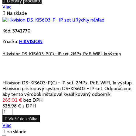

Detaily produktu
Viac

Na sklade

Rýchly náhľad
Kód:
3742770
Značka:
HIKVISION
Hikvision DS-KIS603-P(C) - IP set, 2MPx, PoE, WIFI, 1x výstup
Hikvision DS-KIS603-P(C) - IP set, 2MPx, PoE, WIFI, 1x výstup,
Hikvision prístupový system DS-KIS603 - IP set. Odporúčame,
aby tento výrobok inštaloval kvalifikovaný odborník.
265,02 €
bez DPH
325,98 €
s DPH

Vložiť do košíka
Viac

na sklade