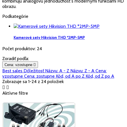
kombinujú analógovú jednoduchosť s modernými funkciami HD
obrazu.
Podkategórie
Kamerové sety Hikvision THD *2MP-5MP
Počet produktov: 24
Zoradiť podľa:
Cena: vzostupne

Best sales
Dôležitosť
Názvu: A - Z
Názvu: Z - A
Cena:
vzostupne
Cena: zostupne
Kód, od A po Z
Kód, od Z po A
Zobrazuje sa 1-24 z 24 položiek


Aktívne filtre