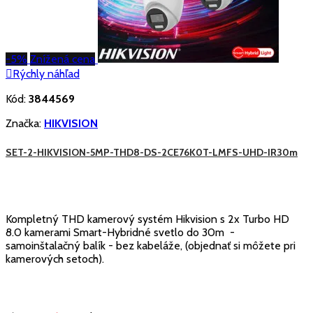
-5%
Znížená cena

Rýchly náhľad
Kód:
3844569
Značka:
HIKVISION
SET-2-HIKVISION-5MP-THD8-DS-2CE76K0T-LMFS-UHD-IR30m
Kompletný THD kamerový systém Hikvision s 2x Turbo HD
8.0 kamerami Smart-Hybridné svetlo do 30m -
samoinštalačný balík - bez kabeláže, (objednať si môžete pri
kamerových setoch).