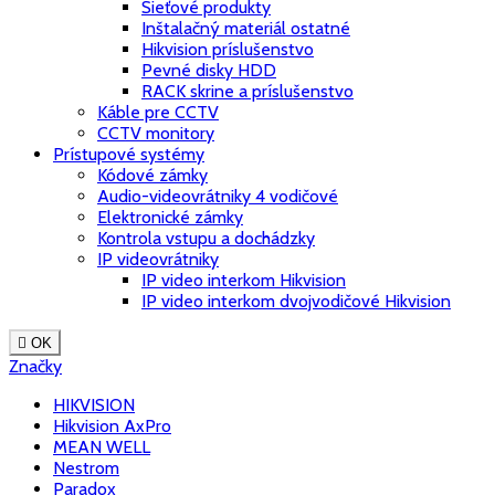
Sieťové produkty
Inštalačný materiál ostatné
Hikvision príslušenstvo
Pevné disky HDD
RACK skrine a príslušenstvo
Káble pre CCTV
CCTV monitory
Prístupové systémy
Kódové zámky
Audio-videovrátniky 4 vodičové
Elektronické zámky
Kontrola vstupu a dochádzky
IP videovrátniky
IP video interkom Hikvision
IP video interkom dvojvodičové Hikvision

OK
Značky
HIKVISION
Hikvision AxPro
MEAN WELL
Nestrom
Paradox