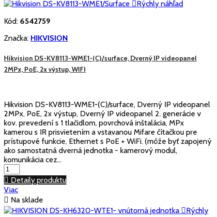

Rýchly náhľad
Kód:
6542759
Značka:
HIKVISION
Hikvision DS-KV8113-WME1-(C)/surface, Dverný IP videopanel
2MPx, PoE, 2x výstup, WIFI
Hikvision DS-KV8113-WME1-(C)/surface, Dverný IP videopanel
2MPx, PoE, 2x výstup, Dverný IP videopanel 2. generácie v
kov. prevedení s 1 tlačidlom, povrchová inštalácia, MPx
kamerou s IR prisvietením a vstavanou Mifare čítačkou pre
prístupové funkcie, Ethernet s PoE + WiFi. (môže byť zapojený
ako samostatná dverná jednotka - kamerový modul,
komunikácia cez...

Detaily produktu
Viac

Na sklade

Rýchly