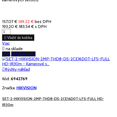
157,07 €
149,22 €
bez DPH
193,20 €
183,54 €
s DPH

Vložiť do košíka
Viac

na sklade
-5%
Znížená cena

Rýchly náhľad
Kód:
6942769
Značka:
HIKVISION
SET-2-HIKVISION-2MP-THD8-DS-2CE16D0T-LFS-FULL HD-
IR30m