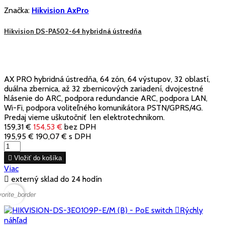
Značka:
Hikvision AxPro
Hikvision DS-PA502-64 hybridná ústredňa
AX PRO hybridná ústredňa, 64 zón, 64 výstupov, 32 oblastí,
duálna zbernica, až 32 zbernicových zariadení, dvojcestné
hlásenie do ARC, podpora redundancie ARC, podpora LAN,
Wi-Fi, podpora voliteľného komunikátora PSTN/GPRS/4G.
Predaj vieme uškutočniť len elektrotechnikom.
159,31 €
154,53 €
bez DPH
195,95 €
190,07 €
s DPH

Vložiť do košíka
Viac

externý sklad do 24 hodín
vorite_border

Rýchly
náhľad