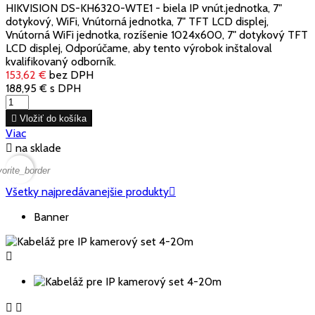
HIKVISION DS-KH6320-WTE1 - biela IP vnút.jednotka, 7"
dotykový, WiFi, Vnútorná jednotka, 7" TFT LCD displej,
Vnútorná WiFi jednotka, rozíšenie 1024x600, 7" dotykový TFT
LCD displej, Odporúčame, aby tento výrobok inštaloval
kvalifikovaný odborník.
153,62 €
bez DPH
188,95 €
s DPH

Vložiť do košíka
Viac

na sklade
vorite_border
Všetky najpredávanejšie produkty

Banner


