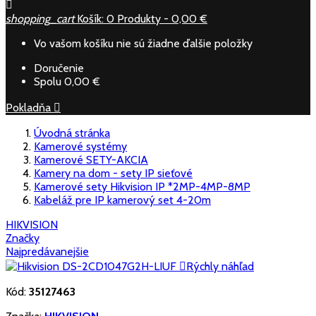

shopping_cart
Košík:
0
Produkty - 0,00 €
Vo vašom košíku nie sú žiadne ďalšie položky
Doručenie
Spolu
0,00 €
Pokladňa

Úvodná stránka
Kamerové systémy
Kamerové SETY-AKCIA
Kamery na dom - sety IP sieťové
Kamerové sety Hikvision IP *2MP-4MP-8MP
Kabeláž pre IP kamerový set 4-20m
HIKVISION
Značky
Najpredávanejšie

Rýchly náhľad
Kód:
35127463