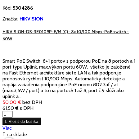
Kód:
5304286
Značka:
HIKVISION
HIKVISION-DS-3E0109P-E/M (C)- 8× 10/100 Mbps-PoE switch -
60W
Smart PoE Switch 8+1 portov s podporou PoE na 8 portoch a 1
port typu Uplink, max.výkon portu 60W, všetko je založené
na Fast Ethernet architektúre siete LAN a tak podporuje
prenosovú rýchlosť 10/100 Mbps. Automaticky detekuje a
napája zariadenia podporujúce PoE normu 802.3af / at
(max.3,5W / port) a to na portoch 1 až 8, port č.9 slúži ako
uplink a...
50,00 €
bez DPH
61,50 €
s DPH

Vložiť do košíka
Viac

na sklade