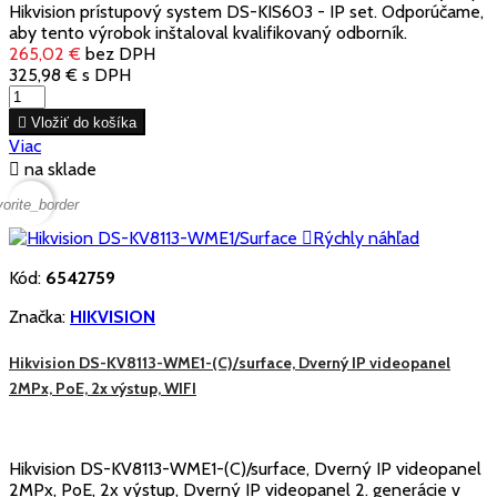
Hikvision prístupový system DS-KIS603 - IP set. Odporúčame,
aby tento výrobok inštaloval kvalifikovaný odborník.
265,02 €
bez DPH
325,98 €
s DPH

Vložiť do košíka
Viac

na sklade
vorite_border

Rýchly náhľad
Kód:
6542759
Značka:
HIKVISION
Hikvision DS-KV8113-WME1-(C)/surface, Dverný IP videopanel
2MPx, PoE, 2x výstup, WIFI
Hikvision DS-KV8113-WME1-(C)/surface, Dverný IP videopanel
2MPx, PoE, 2x výstup, Dverný IP videopanel 2. generácie v