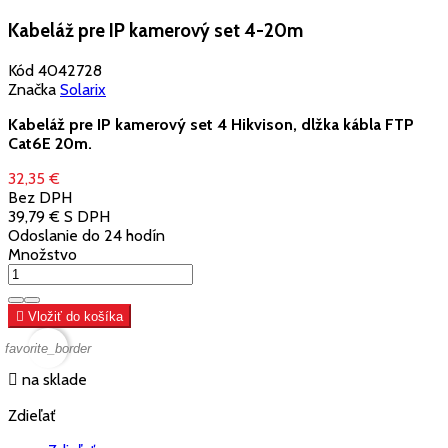
Kabeláž pre IP kamerový set 4-20m
Kód
4042728
Značka
Solarix
Kabeláž pre IP kamerový set 4 Hikvison, dlžka kábla FTP
Cat6E 20m.
32,35 €
Bez DPH
39,79 €
S DPH
Odoslanie do 24 hodín
Množstvo

Vložiť do košíka
favorite_border

na sklade
Zdieľať