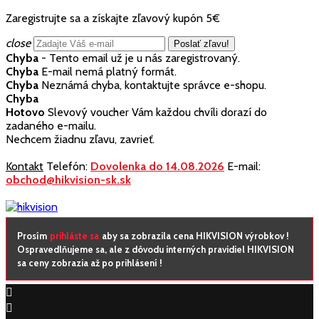
Zaregistrujte sa a získajte zľavový kupón 5€
close
Chyba
- Tento email už je u nás zaregistrovaný.
Chyba
E-mail nemá platný formát.
Chyba
Neznámá chyba, kontaktujte správce e-shopu.
Chyba
Hotovo
Slevový voucher Vám každou chvíli dorazí do
zadaného e-mailu.
Nechcem žiadnu zľavu, zavrieť.
Kontakt
Telefón:
Dovolenka do 14.08.2026
E-mail:
obchod@hikvision-sk.sk
Prosím
prihláste sa
aby sa zobrazila cena HIKVISION výrobkov !
Ospravedlňujeme sa, ale z dôvodu interných pravidiel HIKVISION
sa ceny zobrazia až po prihlásení !

