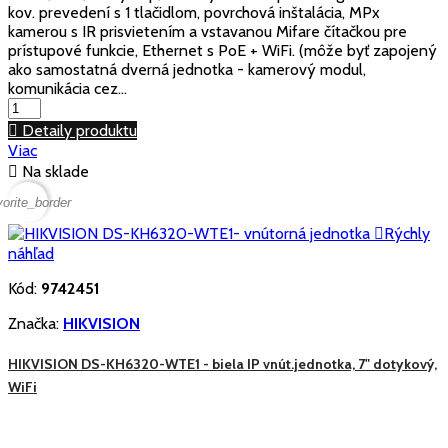
kov. prevedení s 1 tlačidlom, povrchová inštalácia, MPx
kamerou s IR prisvietením a vstavanou Mifare čítačkou pre
prístupové funkcie, Ethernet s PoE + WiFi. (môže byť zapojený
ako samostatná dverná jednotka - kamerový modul,
komunikácia cez...

Detaily produktu
Viac

Na sklade
vorite_border

Rýchly
náhľad
Kód:
9742451
Značka:
HIKVISION
HIKVISION DS-KH6320-WTE1 - biela IP vnút.jednotka, 7" dotykový,
WiFi