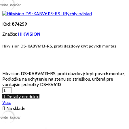
vorite_border

Rýchly náhľad
Kód:
874259
Značka:
HIKVISION
Hikvision DS-KABV6113-RS, proti daždový kryt povrch.montaz
Hikvision DS-KABV6113-RS, proti daždový kryt povrch.montaz,
Podložka na uchytenie na stenu so strieškou, určená pre
vonkajšie jednotky DS-KV6113

Detaily produktu
Viac

Na sklade
vorite_border