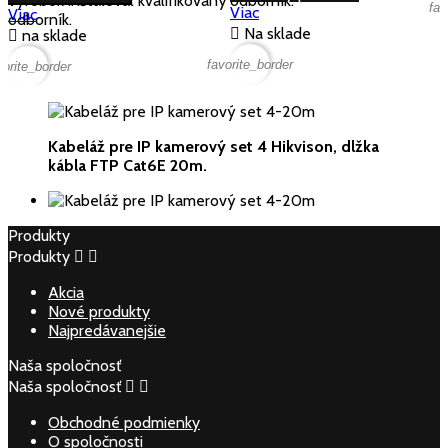
výrobok inštaloval kvalifikovaný
odborník.
fav
Viac
Viac
odborník.

Na sklade

na sklade
favorite_border
vorite_border
Kabeláž pre IP kamerový set 4 Hikvison, dlžka
kábla FTP Cat6E 20m.
Produkty
Produkty


Akcia
Nové produkty
Najpredávanejšie
Naša spoločnosť
Naša spoločnosť


Obchodné podmienky
O spoločnosti