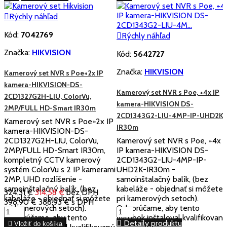

Rýchly náhľad
Kód:
7042769

Rýchly náhľad
Značka:
HIKVISION
Kód:
5642727
Značka:
HIKVISION
Kamerový set NVR s Poe+2x IP
kamera-HIKVISION-DS-
Kamerový set NVR s Poe, +4x IP
2CD1327G2H-LIU, ColorVu,
kamera-HIKVISION DS-
2MP/FULL HD-Smart IR30m
2CD1343G2-LIU-4MP-IP-UHD2K-
Kamerový set NVR s Poe+2x IP
IR30m
kamera-HIKVISION-DS-
2CD1327G2H-LIU, ColorVu,
Kamerový set NVR s Poe, +4x
2MP/FULL HD-Smart IR30m,
IP kamera-HIKVISION DS-
kompletný CCTV kamerový
2CD1343G2-LIU-4MP-IP-
systém ColorVu s 2 IP kamerami
UHD2K-IR30m -
2MP, UHD rozlíšenie -
samoinštalačný balík, (bez
samoinštalačný balík. (bez
kabeláže - objednať si môžete
324,31 €
314,58 €
bez DPH
kabeláže - objednať si môžete
pri kamerových setoch).
398,90 €
386,93 €
s DPH
pri kamerových setoch).
Odporúčame, aby tento
Odporúčame, aby tento
výrobok inštaloval kvalifikovan

Detaily produktu

Vložiť do košíka