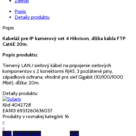
Zdieľať
Popis
Detaily produktu
Popis
Kabeláž pre IP kamerový set 4 Hikvison, dlžka kábla FTP
Cat6E 20m.
Popis produktu:
Tienený LAN / sieťový kábel na pripojenie sieťových
komponentov s 2 konektormi RJ45, 3 pozlátené piny,
západková ochrana, vhodné pre sieť Gigabit (10/100/1000
Mbit), dĺžka: 20m.
Detaily produktu
Kód
4042728
EAN13
6933260636037
Produkty v rovnakej kategórii: 16
>
<
-3%
Znížená cena
-3%