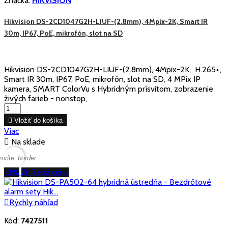
Značka:
HIKVISION
Hikvision DS-2CD1047G2H-LIUF-(2.8mm), 4Mpix-2K, Smart IR
30m, IP67, PoE, mikrofón, slot na SD
Hikvision DS-2CD1047G2H-LIUF-(2.8mm), 4Mpix-2K, H.265+,
Smart IR 30m, IP67, PoE, mikrofón, slot na SD, 4 MPix IP
kamera, SMART ColorVu s Hybridným prísvitom, zobrazenie
živých farieb - nonstop,

Vložiť do košíka
Viac

Na sklade
vorite_border
-3%
Znížená cena

Rýchly náhľad
Kód:
7427511