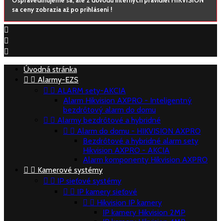
Ospravedlňujeme sa, ale z dôvodu interných pravidiel HIKVISION
sa ceny zobrazia až po prihlásení !



Úvodná stránka


Alarmy-EZS


ALARM sety-AKCIA
Alarm Hikvision AXPRO - Inteligentný
bezdrôtový alarm do domu


Alarmy bezdrôtové a hybridné


Alarm do domu - HIKVISION AXPRO
Bezdrôtové a hybridné alarm sety
Hikvision AXPRO - AKCIA
Alarm komponenty Hikvision AXPRO


Kamerové systémy


IP sieťové systémy


IP kamery sieťové


Hikvision IP kamery
IP kamery Hikvision 2MP