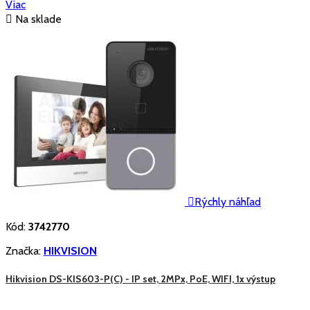
Viac

Na sklade

Rýchly náhľad
Kód:
3742770
Značka:
HIKVISION
Hikvision DS-KIS603-P(C) - IP set, 2MPx, PoE, WIFI, 1x výstup