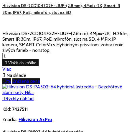
Hikvision DS-2CD1047G2H-LIUF-(2.8mm), 4Mpix-2K, Smart IR
30m, IP67, PoE, mikrofón, slot na SD
Hikvision DS-2CD1047G2H-LIUF-(2.8mm), 4Mpix-2K, H.265+,
Smart IR 30m, IP67, PoE, mikrofón, slot na SD, 4 MPix IP
kamera, SMART ColorVu s Hybridným prísvitom, zobrazenie
živých farieb - nonstop,

Vložiť do košíka
Viac

Na sklade
-3%
Znížená cena

Rýchly náhľad
Kód:
7427511
Značka:
Hikvision AxPro
Hikvision DS-PA502-64 hybridná ústredňa