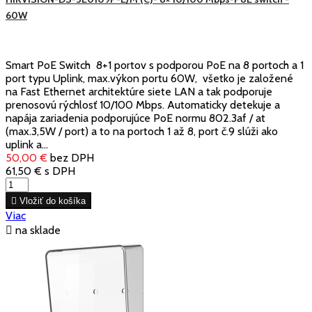
60W
Smart PoE Switch 8+1 portov s podporou PoE na 8 portoch a 1
port typu Uplink, max.výkon portu 60W, všetko je založené
na Fast Ethernet architektúre siete LAN a tak podporuje
prenosovú rýchlosť 10/100 Mbps. Automaticky detekuje a
napája zariadenia podporujúce PoE normu 802.3af / at
(max.3,5W / port) a to na portoch 1 až 8, port č.9 slúži ako
uplink a...
50,00 €
bez DPH
61,50 €
s DPH

Vložiť do košíka
Viac

na sklade