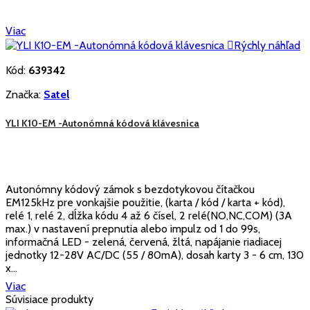
Viac

Rýchly náhľad
Kód:
639342
Značka:
Satel
YLI K10-EM -Autonómná kódová klávesnica
Autonómny kódový zámok s bezdotykovou čítačkou
EM125kHz pre vonkajšie použitie, (karta / kód / karta + kód),
relé 1, relé 2, dĺžka kódu 4 až 6 čísel, 2 relé(NO,NC,COM) (3A
max.) v nastavení prepnutia alebo impulz od 1 do 99s,
informačná LED - zelená, červená, žltá, napájanie riadiacej
jednotky 12-28V AC/DC (55 / 80mA), dosah karty 3 - 6 cm, 130
x...
Viac
Súvisiace produkty