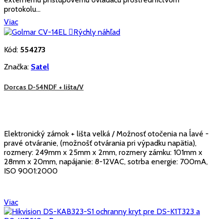
protokolu...
Viac

Rýchly náhľad
Kód:
554273
Značka:
Satel
Dorcas D-54NDF + lišta/V
Elektronický zámok + lišta velká / Možnosť otočenia na ĺavé -
pravé otváranie, (možnošť otvárania pri výpadku napätia),
rozmery: 249mm x 25mm x 2mm, rozmery zámku: 101mm x
28mm x 20mm, napájanie: 8-12VAC, sotrba energie: 700mA,
ISO 9001:2000
Viac