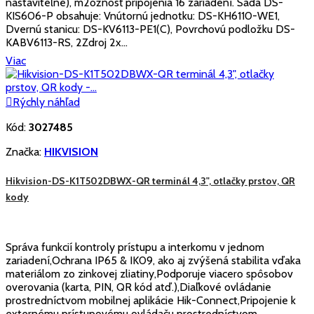
nastaviteľné), m2ožnosť pripojenia 16 zariadení. Sada DS-
KIS606-P obsahuje: Vnútornú jednotku: DS-KH6110-WE1,
Dvernú stanicu: DS-KV6113-PE1(C), Povrchovú podložku DS-
KABV6113-RS, 2Zdroj 2x...
Viac

Rýchly náhľad
Kód:
3027485
Značka:
HIKVISION
Hikvision-DS-K1T502DBWX-QR terminál 4,3", otlačky prstov, QR
kody
Správa funkcií kontroly prístupu a interkomu v jednom
zariadení,Ochrana IP65 & IK09, ako aj zvýšená stabilita vďaka
materiálom zo zinkovej zliatiny,Podporuje viacero spôsobov
overovania (karta, PIN, QR kód atď.),Diaľkové ovládanie
prostredníctvom mobilnej aplikácie Hik-Connect,Pripojenie k
externému prístupovému ovládaču prostredníctvom