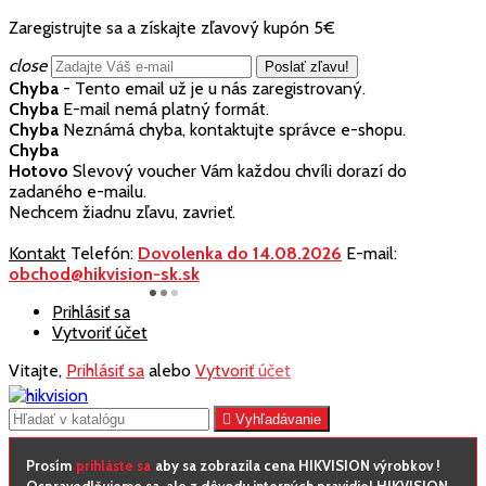
Zaregistrujte sa a získajte zľavový kupón 5€
close
Chyba
- Tento email už je u nás zaregistrovaný.
Chyba
E-mail nemá platný formát.
Chyba
Neznámá chyba, kontaktujte správce e-shopu.
Chyba
Hotovo
Slevový voucher Vám každou chvíli dorazí do
zadaného e-mailu.
Nechcem žiadnu zľavu, zavrieť.
Kontakt
Telefón:
Dovolenka do 14.08.2026
E-mail:
obchod@hikvision-sk.sk
Prihlásiť sa
Vytvoriť účet
Vitajte,
Prihlásiť sa
alebo
Vytvoriť účet

Vyhľadávanie
Prosím
prihláste sa
aby sa zobrazila cena HIKVISION výrobkov !