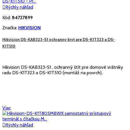

Rýchly náhľad
Kód:
84727899
Značka:
HIKVISION
Hikvision DS-KAB323-S1 ochranny kryt pre DS-K1T323 a DS-
K1T510
Hikvision DS-KAB323-S1 , ochranný štít pre domové vrátniky
radu DS-K1T323 a DS-K1T510 (montáž na povrch)..
Viac

Rýchly náhľad