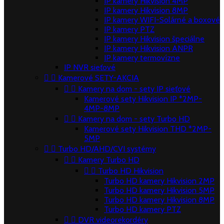
IP kamery Hikvision 4MP
IP kamery Hikvision 8MP
IP kamery WIFI-Solárné a boxové
IP kamery PTZ
IP kamery Hikvision špeciálne
IP kamery Hikvision ANPR
IP kamery termovízne
IP NVR sieťové


Kamerové SETY-AKCIA


Kamery na dom - sety IP sieťové
Kamerové sety Hikvision IP *2MP-
4MP-8MP


Kamery na dom - sety Turbo HD
Kamerové sety Hikvision THD *2MP-
5MP


Turbo HD/AHD/CVI systémy


Kamery Turbo HD


Turbo HD Hikvision
Turbo HD kamery Hikvision 2MP
Turbo HD kamery Hikvision 5MP
Turbo HD kamery Hikvision 8MP
Turbo HD kamery PTZ


DVR videorekordéry