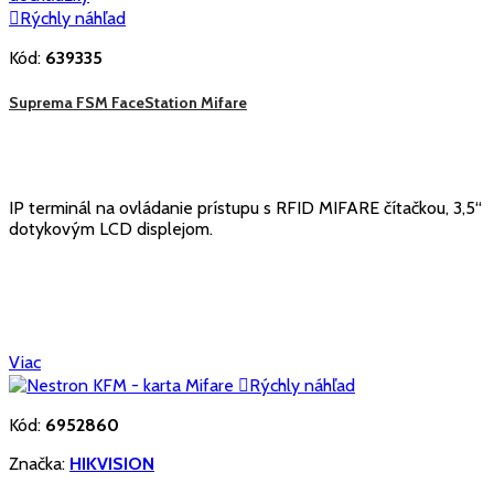

Rýchly náhľad
Kód:
639335
Suprema FSM FaceStation Mifare
IP terminál na ovládanie prístupu s RFID MIFARE čítačkou, 3,5“
dotykovým LCD displejom.
Viac

Rýchly náhľad
Kód:
6952860
Značka:
HIKVISION