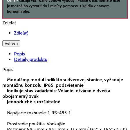
cena -
čakajú Vás rôzné cenové výhody ! Pokiaľ u nás nemáte účet,
je možné ho vytvoriť do 1 minúty pomocou tlačidla v pravom
hornom rohu.
Zdieľať
Zdieľať
Popis
Detaily produktu
Popis
Modulárny modul indikátora dverovej stanice, vyžaduje
montážnu konzolu, IP65, podsvietenie
Indikuje stav zariadenia: Volanie, otváranie dverí a
obojsmerný zvuk
Jednoduché a rozšíriteľné
Napájacie rozhranie: 1, RS-485: 1
Prostredie použitia: Vonkajšie
Rozmery: 98,5 mm × 100 mm × 33,7 mm (3,87" × 3,95" × 1,33")