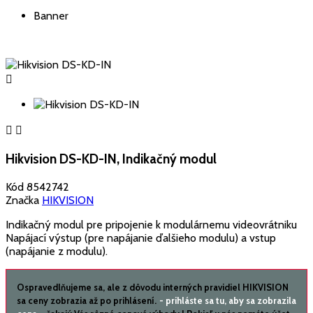
Banner



Hikvision DS-KD-IN, Indikačný modul
Kód
8542742
Značka
HIKVISION
Indikačný modul pre pripojenie k modulárnemu videovrátniku
Napájací výstup (pre napájanie ďalšieho modulu) a vstup
(napájanie z modulu).
Ospravedlňujeme sa, ale z dôvodu interných pravidiel HIKVISION
sa ceny zobrazia až po prihlásení.
- prihláste sa tu, aby sa zobrazila