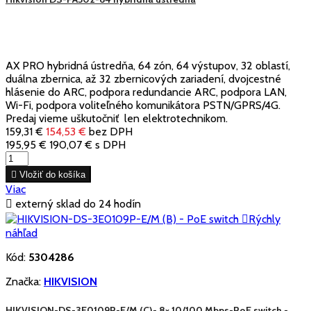
AX PRO hybridná ústredňa, 64 zón, 64 výstupov, 32 oblastí,
duálna zbernica, až 32 zbernicových zariadení, dvojcestné
hlásenie do ARC, podpora redundancie ARC, podpora LAN,
Wi-Fi, podpora voliteľného komunikátora PSTN/GPRS/4G.
Predaj vieme uškutočniť len elektrotechnikom.
159,31 €
154,53 €
bez DPH
195,95 €
190,07 €
s DPH

Vložiť do košíka
Viac

externý sklad do 24 hodín

Rýchly
náhľad
Kód:
5304286
Značka:
HIKVISION
HIKVISION-DS-3E0109P-E/M (C)- 8× 10/100 Mbps-PoE switch -