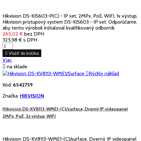
Hikvision DS-KIS603-P(C) - IP set, 2MPx, PoE, WIFI, 1x výstup,
Hikvision prístupový system DS-KIS603 - IP set. Odporúčame,
aby tento výrobok inštaloval kvalifikovaný odborník.
265,02 €
bez DPH
325,98 €
s DPH

Vložiť do košíka
Viac

na sklade

Rýchly náhľad
Kód:
6542759
Značka:
HIKVISION
Hikvision DS-KV8113-WME1-(C)/surface, Dverný IP videopanel
2MPx, PoE, 2x výstup, WIFI
Hikvision DS-KV8113-WME1-(C)/surface, Dverný IP videopanel