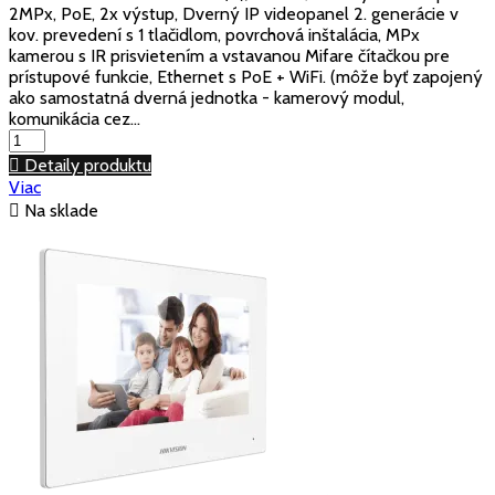
2MPx, PoE, 2x výstup, Dverný IP videopanel 2. generácie v
kov. prevedení s 1 tlačidlom, povrchová inštalácia, MPx
kamerou s IR prisvietením a vstavanou Mifare čítačkou pre
prístupové funkcie, Ethernet s PoE + WiFi. (môže byť zapojený
ako samostatná dverná jednotka - kamerový modul,
komunikácia cez...

Detaily produktu
Viac

Na sklade