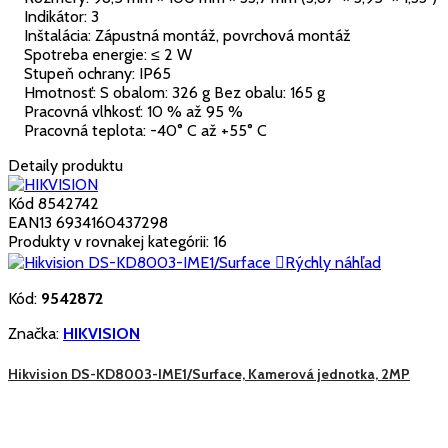
Indikátor: 3
Inštalácia: Zápustná montáž, povrchová montáž
Spotreba energie: ≤ 2 W
Stupeň ochrany: IP65
Hmotnosť: S obalom: 326 g Bez obalu: 165 g
Pracovná vlhkosť: 10 % až 95 %
Pracovná teplota: -40° C až +55° C
Detaily produktu
Kód
8542742
EAN13
6934160437298
Produkty v rovnakej kategórii: 16

Rýchly náhľad
Kód:
9542872
Značka:
HIKVISION
Hikvision DS-KD8003-IME1/Surface, Kamerová jednotka, 2MP