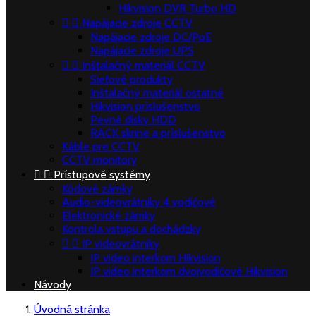
Hikvision DVR Turbo HD


Napájacie zdroje CCTV
Napájacie zdroje DC/PoE
Napájacie zdroje UPS


Inštalačný materiál CCTV
Sieťové produkty
Inštalačný materiál ostatné
Hikvision príslušenstvo
Pevné disky HDD
RACK skrine a príslušenstvo
Káble pre CCTV
CCTV monitory


Prístupové systémy
Kódové zámky
Audio-videovrátniky 4 vodičové
Elektronické zámky
Kontrola vstupu a dochádzky


IP videovrátniky
IP video interkom Hikvision
IP video interkom dvojvodičové Hikvision
Návody
Úvodná stránka