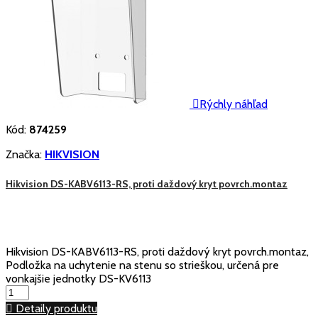

Rýchly náhľad
Kód:
874259
Značka:
HIKVISION
Hikvision DS-KABV6113-RS, proti daždový kryt povrch.montaz
Hikvision DS-KABV6113-RS, proti daždový kryt povrch.montaz,
Podložka na uchytenie na stenu so strieškou, určená pre
vonkajšie jednotky DS-KV6113

Detaily produktu