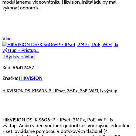
modulárnemu videovrátniku Hikvision. Inštaláciu by mal
vykonať odborník.
Viac

Rýchly náhľad
Kód:
65427457
Značka:
HIKVISION
HIKVISION DS-KIS606-P - IPset, 2MPx, PoE, WIFI, 1x výstup
HIKVISION DS-KIS606-P - IPset, 2MPx, PoE, WIFI, 1x
výstup, Audio video vnútorná jednotka s vonkajšou jednotkou
- set, ovládanie pomocou 9 dotykových tlačidiel (4