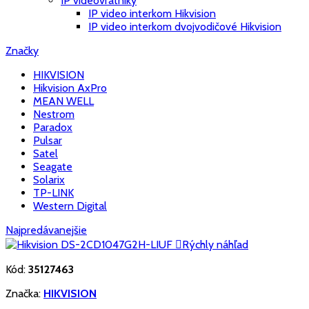
IP videovrátniky
IP video interkom Hikvision
IP video interkom dvojvodičové Hikvision
Značky
HIKVISION
Hikvision AxPro
MEAN WELL
Nestrom
Paradox
Pulsar
Satel
Seagate
Solarix
TP-LINK
Western Digital
Najpredávanejšie

Rýchly náhľad
Kód:
35127463
Značka:
HIKVISION