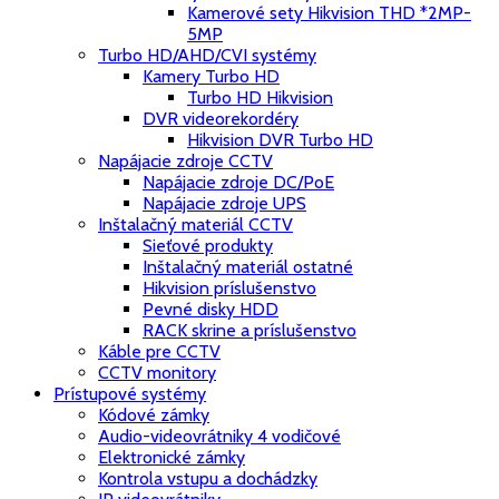
Kamerové sety Hikvision THD *2MP-
5MP
Turbo HD/AHD/CVI systémy
Kamery Turbo HD
Turbo HD Hikvision
DVR videorekordéry
Hikvision DVR Turbo HD
Napájacie zdroje CCTV
Napájacie zdroje DC/PoE
Napájacie zdroje UPS
Inštalačný materiál CCTV
Sieťové produkty
Inštalačný materiál ostatné
Hikvision príslušenstvo
Pevné disky HDD
RACK skrine a príslušenstvo
Káble pre CCTV
CCTV monitory
Prístupové systémy
Kódové zámky
Audio-videovrátniky 4 vodičové
Elektronické zámky
Kontrola vstupu a dochádzky