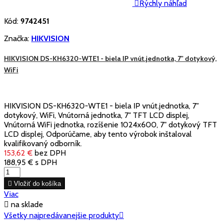

Rýchly náhľad
Kód:
9742451
Značka:
HIKVISION
HIKVISION DS-KH6320-WTE1 - biela IP vnút.jednotka, 7" dotykový,
WiFi
HIKVISION DS-KH6320-WTE1 - biela IP vnút.jednotka, 7"
dotykový, WiFi, Vnútorná jednotka, 7" TFT LCD displej,
Vnútorná WiFi jednotka, rozíšenie 1024x600, 7" dotykový TFT
LCD displej, Odporúčame, aby tento výrobok inštaloval
kvalifikovaný odborník.
153,62 €
bez DPH
188,95 €
s DPH

Vložiť do košíka
Viac

na sklade
Všetky najpredávanejšie produkty
