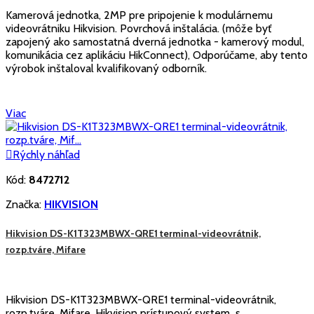
Kamerová jednotka, 2MP pre pripojenie k modulárnemu
videovrátniku Hikvision. Povrchová inštalácia. (môže byť
zapojený ako samostatná dverná jednotka - kamerový modul,
komunikácia cez aplikáciu HikConnect), Odporúčame, aby tento
výrobok inštaloval kvalifikovaný odborník.
Viac

Rýchly náhľad
Kód:
8472712
Značka:
HIKVISION
Hikvision DS-K1T323MBWX-QRE1 terminal-videovrátnik,
rozp.tváre, Mifare
Hikvision DS-K1T323MBWX-QRE1 terminal-videovrátnik,
rozp.tváre, Mifare, Hikvision prístupový system s